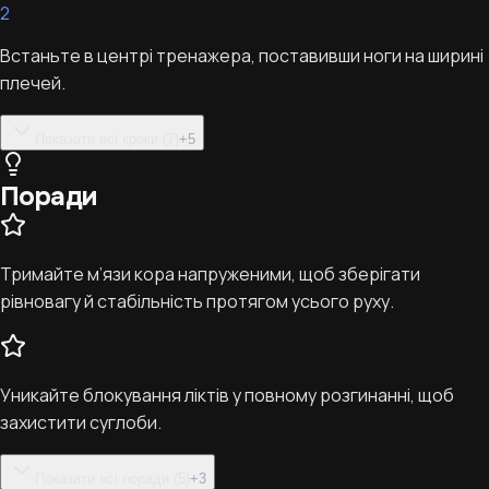
2
Встаньте в центрі тренажера, поставивши ноги на ширині
плечей.
Показати всі кроки (7)
+
5
Поради
Тримайте м’язи кора напруженими, щоб зберігати
рівновагу й стабільність протягом усього руху.
Уникайте блокування ліктів у повному розгинанні, щоб
захистити суглоби.
Показати всі поради (5)
+
3