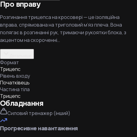
Про вправу
Розгинання трицепса на кросовері — це ізоляційна
вправа, спрямована на триголовий м’яз плеча. Вона
полягає в розгинанні рук, тримаючи рукоятки блока, з
акцентом на скороченні…
Детальніше
Формат
Трицепс
Рівень входу
Початківець
Частина тіла
Трицепс
Обладнання
Силовий тренажер (інший)
Прогресивне навантаження