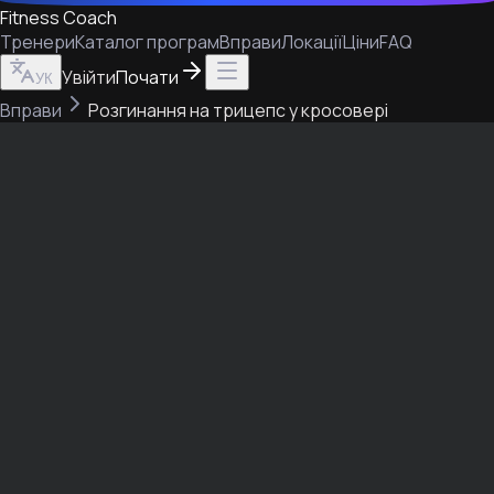
Fitness Coach
Тренери
Каталог програм
Вправи
Локації
Ціни
FAQ
Увійти
Почати
УК
Вправи
Розгинання на трицепс у кросовері