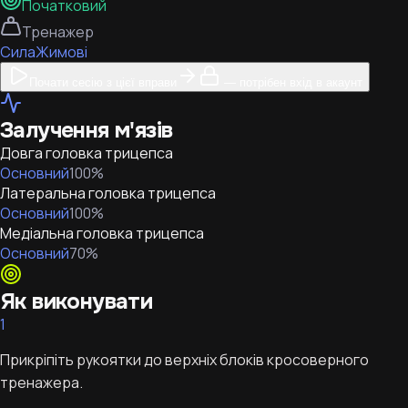
Початковий
Тренажер
Сила
Жимові
Почати сесію з цієї вправи
— потрібен вхід в акаунт
Залучення м'язів
Довга головка трицепса
Основний
100
%
Латеральна головка трицепса
Основний
100
%
Медіальна головка трицепса
Основний
70
%
Як виконувати
1
Прикріпіть рукоятки до верхніх блоків кросоверного
тренажера.