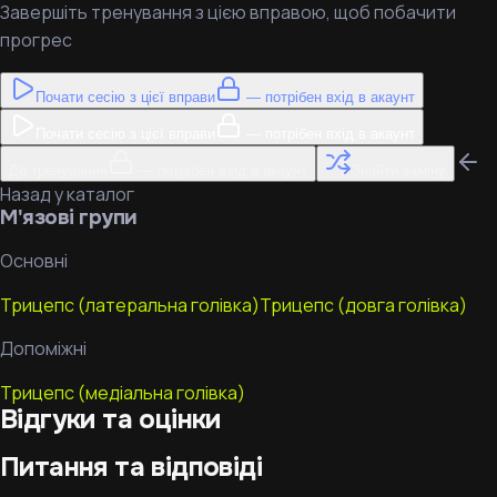
Завершіть тренування з цією вправою, щоб побачити
прогрес
Почати сесію з цієї вправи
— потрібен вхід в акаунт
Почати сесію з цієї вправи
— потрібен вхід в акаунт
До тренування
— потрібен вхід в акаунт
Знайти заміну
Назад у каталог
М'язові групи
Основні
Трицепс (латеральна голівка)
Трицепс (довга голівка)
Допоміжні
Трицепс (медіальна голівка)
Відгуки та оцінки
Питання та відповіді