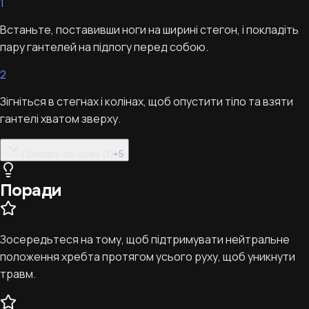
1
Встаньте, поставивши ноги на ширині стегон, і покладіть
пару гантелей на підлогу перед собою.
2
Зігніться в стегнах і колінах, щоб опустити тіло та взяти
гантелі хватом зверху.
Показати всі кроки (7)
+
5
Поради
Зосередьтеся на тому, щоб підтримувати нейтральне
положення хребта протягом усього руху, щоб уникнути
травм.