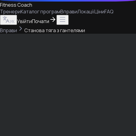
Fitness Coach
Тренери
Каталог програм
Вправи
Локації
Ціни
FAQ
Увійти
Почати
УК
Вправи
Станова тяга з гантелями