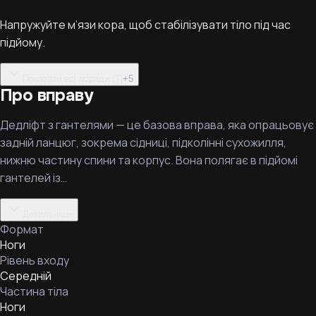
Напружуйте м’язи кора, щоб стабілізувати тіло під час
підйому.
Показати всі поради (7)
+
5
Про вправу
Дедліфт з гантелями — це базова вправа, яка опрацьовує
задній ланцюг, зокрема сідниці, підколінні сухожилля,
нижню частину спини та корпус. Вона полягає в підйомі
гантелей із…
Детальніше
Формат
Ноги
Рівень входу
Середній
Частина тіла
Ноги