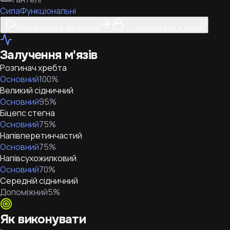
Сила
Функціональні
Почати сесію з цієї вправи
— потрібен вхід в акаунт
Залучення м'язів
Розгинач хребта
Основний
100
%
Великий сідничний
Основний
95
%
Біцепс стегна
Основний
75
%
Напівперетинчастий
Основний
75
%
Напівсухожилковий
Основний
70
%
Середній сідничний
Допоміжний
5
%
Як виконувати