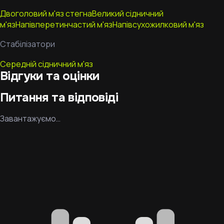
Двоголовий м'яз стегна
Великий сідничний
м'яз
Напівперетинчастий м'яз
Напівсухожилковий м'яз
Стабілізатори
Середній сідничний м'яз
Відгуки та оцінки
Питання та відповіді
Завантажуємо…