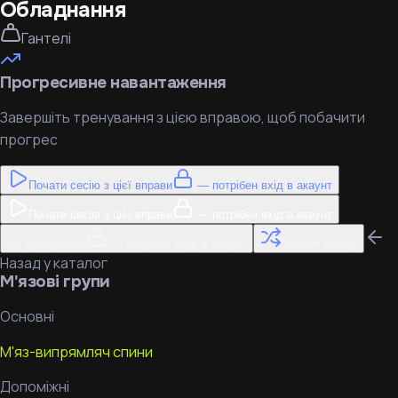
Обладнання
Гантелі
Прогресивне навантаження
Завершіть тренування з цією вправою, щоб побачити
прогрес
Почати сесію з цієї вправи
— потрібен вхід в акаунт
Почати сесію з цієї вправи
— потрібен вхід в акаунт
До тренування
— потрібен вхід в акаунт
Знайти заміну
Назад у каталог
М'язові групи
Основні
М'яз-випрямляч спини
Допоміжні