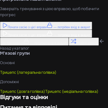
Завершіть тренування з цією вправою, щоб побачити
прогрес
Почати сесію з цієї вправи
— потрібен вхід в акаунт
Почати сесію з цієї вправи
— потрібен вхід в акаунт
До тренування
— потрібен вхід в акаунт
Знайти заміну
Назад у каталог
М'язові групи
Основні
Трицепс (латеральна голівка)
Допоміжні
Трицепс (довга голівка)
Трицепс (медіальна голівка)
Відгуки та оцінки
Питання та відповіді