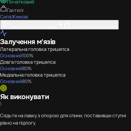
Початковий
Гантелі
Сила
Жимові
Почати сесію з цієї вправи
— потрібен вхід в акаунт
Залучення м'язів
Латеральна головка трицепса
Основний
100
%
Довга головка трицепса
Основний
80
%
Медіальна головка трицепса
Основний
80
%
Як виконувати
1
Сядьте на лавку з опорою для спини, поставивши ступні
рівно на підлогу.