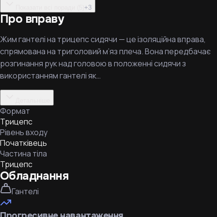
Показати всі поради (5)
+
3
Про вправу
Жим гантелі на трицепс сидячи — це ізоляційна вправа,
спрямована на триголовий м’яз плеча. Вона передбачає
розгинання рук над головою в положенні сидячи з
використанням гантелі як…
Детальніше
Формат
Трицепс
Рівень входу
Початківець
Частина тіла
Трицепс
Обладнання
Гантелі
Прогресивне навантаження