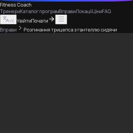
Fitness Coach
Тренери
Каталог програм
Вправи
Локації
Ціни
FAQ
Увійти
Почати
УК
Вправи
Розгинання трицепса з гантеллю сидячи