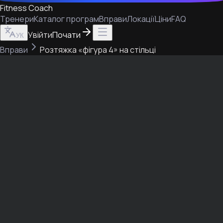
Fitness Coach
Тренери
Каталог програм
Вправи
Локації
Ціни
FAQ
Увійти
Почати
УК
Вправи
Розтяжка «фігура 4» на стільці