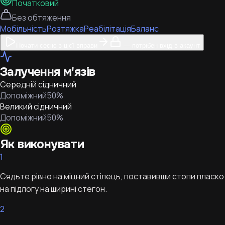
Початковий
Без обтяження
Мобільність
Розтяжка
Реабілітація
Баланс
Почати сесію з цієї вправи
— потрібен вхід в акаунт
Залучення м'язів
Середній сідничний
Допоміжний
50
%
Великий сідничний
Допоміжний
50
%
Як виконувати
1
Сядьте рівно на міцний стілець, поставивши стопи пласко
на підлогу на ширині стегон.
2