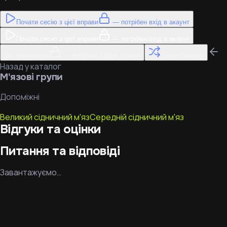
Почати сесію з цієї вправи
— потрібен вхід в акаунт
Почати сесію з цієї вправи
— потрібен вхід в акаунт
До тренування
— потрібен вхід в акаунт
Знайти заміну
Назад у каталог
М'язові групи
Допоміжні
Великий сідничний м'яз
Середній сідничний м'яз
Відгуки та оцінки
Питання та відповіді
Завантажуємо…