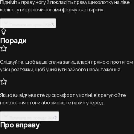
Підніміть праву ногу й покладіть праву щиколотку на ліве
коліно, утворюючи ногами форму «четвірки».
Показати всі кроки (5)
+
3
Поради
Слідкуйте, щоб ваша спина залишалася прямою протягом
усієї розтяжки, щоб уникнути зайвого навантаження.
Якщо ви відчуваєте дискомфорт у коліні, відрегулюйте
положення стопи або зменште нахил уперед.
Показати всі поради (4)
+
2
Про вправу