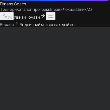
Fitness Coach
Тренери
Каталог програм
Вправи
Локації
Ціни
FAQ
Увійти
Почати
УК
Вправи
Ягідничний місток на одній нозі