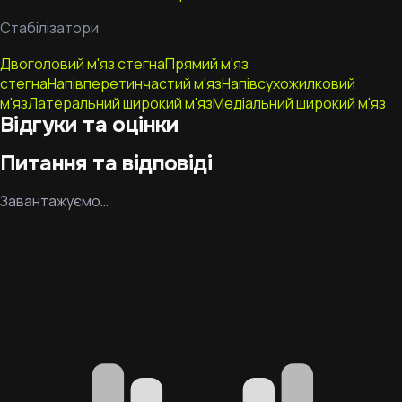
Стабілізатори
Двоголовий м'яз стегна
Прямий м'яз
стегна
Напівперетинчастий м'яз
Напівсухожилковий
м'яз
Латеральний широкий м'яз
Медіальний широкий м'яз
Відгуки та оцінки
Питання та відповіді
Завантажуємо…