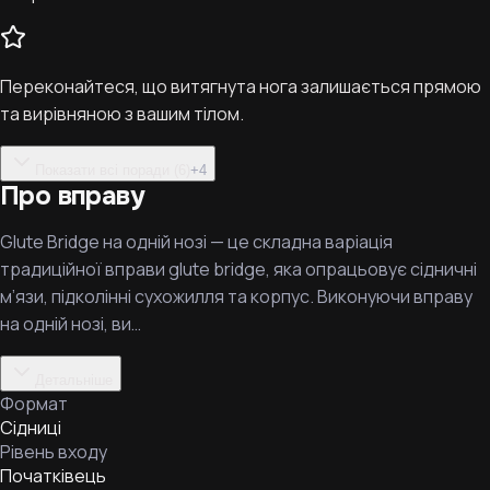
Переконайтеся, що витягнута нога залишається прямою
та вирівняною з вашим тілом.
Показати всі поради (6)
+
4
Про вправу
Glute Bridge на одній нозі — це складна варіація
традиційної вправи glute bridge, яка опрацьовує сідничні
м’язи, підколінні сухожилля та корпус. Виконуючи вправу
на одній нозі, ви…
Детальніше
Формат
Сідниці
Рівень входу
Початківець