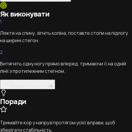
Як виконувати
1
Ляжте на спину, зігніть коліна, поставте стопи на підлогу
на ширині стегон.
2
Витягніть одну ногу прямо вперед, тримаючи її на одній
лінії з протилежним стегном.
Показати всі кроки (7)
+
5
Поради
Тримайте кор у напрузі протягом усієї вправи, щоб
зберігати стабільність.