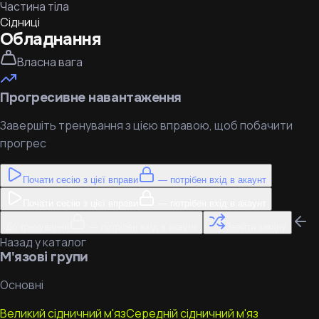
Частина тіла
Сідниці
Обладнання
Власна вага
Прогресивне навантаження
Завершіть тренування з цією вправою, щоб побачити
прогрес
Почати сесію з цієї вправи
— потрібен вхід в акаунт
Почати сесію з цієї вправи
— потрібен вхід в акаунт
До тренування
— потрібен вхід в акаунт
Знайти заміну
Назад у каталог
М'язові групи
Основні
Великий сідничний м'яз
Середній сідничний м'яз