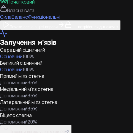
Початковий
Власна вага
Сила
Баланс
Функціональні
Почати сесію з цієї вправи
— потрібен вхід в акаунт
Залучення м'язів
Середній сідничний
Основний
100
%
Великий сідничний
Основний
100
%
Прямий м'яз стегна
Допоміжний
35
%
Медіальний м'яз стегна
Допоміжний
35
%
Латеральний м'яз стегна
Допоміжний
35
%
Біцепс стегна
Допоміжний
20
%
Показати всі залучені м'язи (8)
+
2