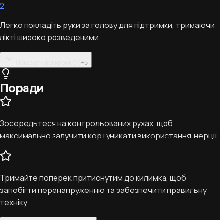
2
Легко покладіть руки за голову для підтримки, тримаючи
лікті широко розведеними.
Показати всі кроки (7)
+
5
Поради
Зосередьтеся на контрольованих рухах, щоб
максимально залучити кор і уникати використання інерції.
Тримайте поперек притиснутим до килимка, щоб
запобігти перенапруженню та забезпечити правильну
техніку.