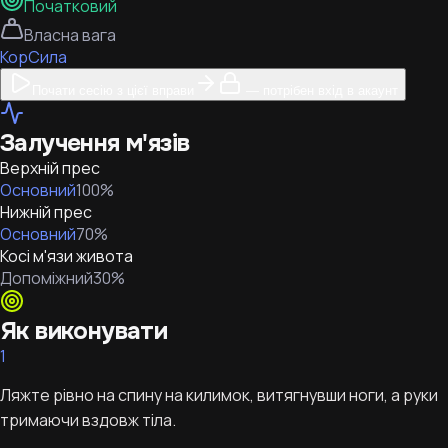
Початковий
Власна вага
Кор
Сила
Почати сесію з цієї вправи
— потрібен вхід в акаунт
Залучення м'язів
Верхній прес
Основний
100
%
Нижній прес
Основний
70
%
Косі м'язи живота
Допоміжний
30
%
Як виконувати
1
Ляжте рівно на спину на килимок, витягнувши ноги, а руки
тримаючи вздовж тіла.