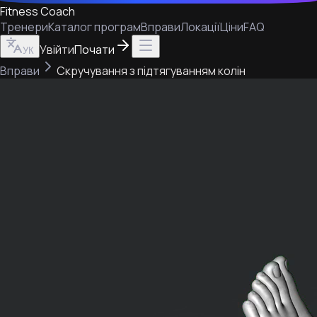
Fitness Coach
Тренери
Каталог програм
Вправи
Локації
Ціни
FAQ
Увійти
Почати
УК
Вправи
Скручування з підтягуванням колін