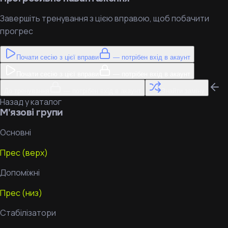
Завершіть тренування з цією вправою, щоб побачити
прогрес
Почати сесію з цієї вправи
— потрібен вхід в акаунт
Почати сесію з цієї вправи
— потрібен вхід в акаунт
До тренування
— потрібен вхід в акаунт
Знайти заміну
Назад у каталог
М'язові групи
Основні
Прес (верх)
Допоміжні
Прес (низ)
Стабілізатори