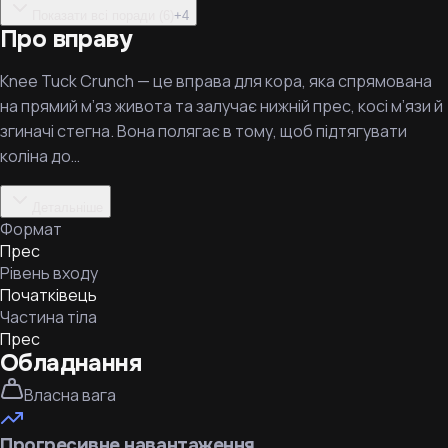
Показати всі поради (6)
+
4
Про вправу
Knee Tuck Crunch — це вправа для кора, яка спрямована
на прямий м’яз живота та залучає нижній прес, косі м’язи й
згиначі стегна. Вона полягає в тому, щоб підтягувати
коліна до…
Детальніше
Формат
Прес
Рівень входу
Початківець
Частина тіла
Прес
Обладнання
Власна вага
Прогресивне навантаження