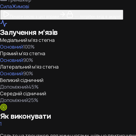
Сила
Жимові
Почати сесію з цієї вправи
— потрібен вхід в акаунт
Залучення м'язів
Медіальний м'яз стегна
Основний
100
%
Прямий м'яз стегна
Основний
90
%
Латеральний м'яз стегна
Основний
90
%
Великий сідничний
Допоміжний
45
%
Середній сідничний
Допоміжний
25
%
Як виконувати
1
Сядьте на тренажер для жиму ногами, щільно притиснувши 