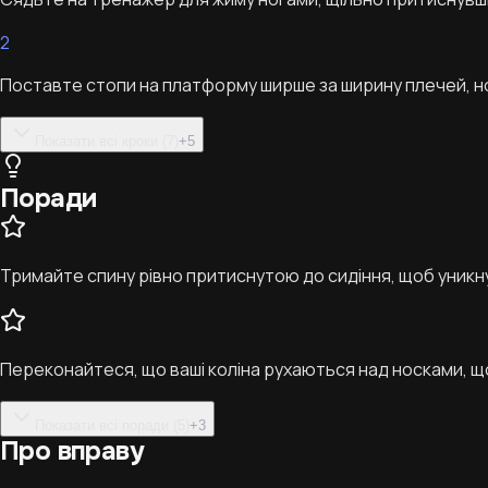
2
Поставте стопи на платформу ширше за ширину плечей, но
Показати всі кроки (7)
+
5
Поради
Тримайте спину рівно притиснутою до сидіння, щоб уникн
Переконайтеся, що ваші коліна рухаються над носками, що
Показати всі поради (5)
+
3
Про вправу