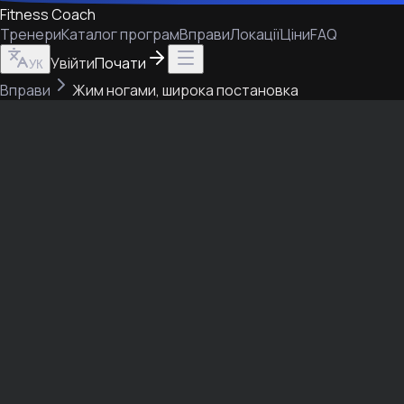
Fitness Coach
Тренери
Каталог програм
Вправи
Локації
Ціни
FAQ
Увійти
Почати
УК
Вправи
Жим ногами, широка постановка