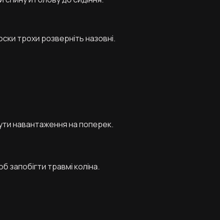
ски трохи розверніть назовні.
ути навантаження на поперек.
б запобігти травмі коліна.