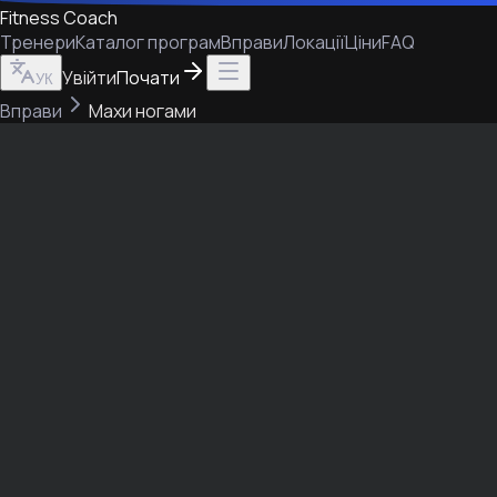
Fitness Coach
Тренери
Каталог програм
Вправи
Локації
Ціни
FAQ
Увійти
Почати
УК
Вправи
Махи ногами