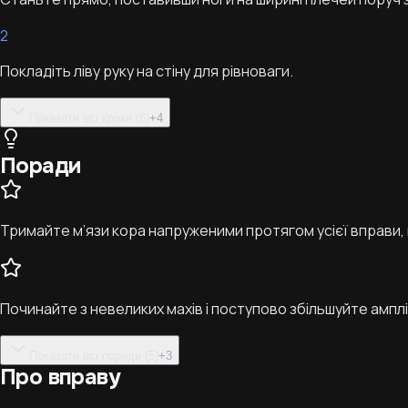
2
Покладіть ліву руку на стіну для рівноваги.
Показати всі кроки (6)
+
4
Поради
Тримайте м’язи кора напруженими протягом усієї вправи, 
Починайте з невеликих махів і поступово збільшуйте ампл
Показати всі поради (5)
+
3
Про вправу