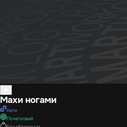
Махи ногами
Ноги
Початковий
Без обтяження