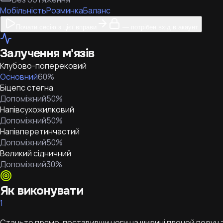
Мобільність
Розминка
Баланс
Почати сесію з цієї вправи
— потрібен вхід в акаунт
Залучення м'язів
Клубово-поперековий
Основний
60
%
Біцепс стегна
Допоміжний
50
%
Напівсухожилковий
Допоміжний
50
%
Напівперетинчастий
Допоміжний
50
%
Великий сідничний
Допоміжний
30
%
Як виконувати
1
Станьте прямо, поставивши ноги на ширині плечей поруч 