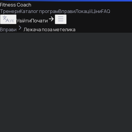
Fitness Coach
Тренери
Каталог програм
Вправи
Локації
Ціни
FAQ
Увійти
Почати
УК
Вправи
Лежача поза метелика