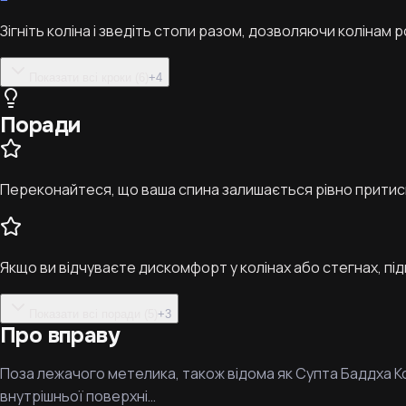
Зігніть коліна і зведіть стопи разом, дозволяючи колінам
Показати всі кроки (6)
+
4
Поради
Переконайтеся, що ваша спина залишається рівно притис
Якщо ви відчуваєте дискомфорт у колінах або стегнах, під
Показати всі поради (5)
+
3
Про вправу
Поза лежачого метелика, також відома як Супта Баддха К
внутрішньої поверхні…