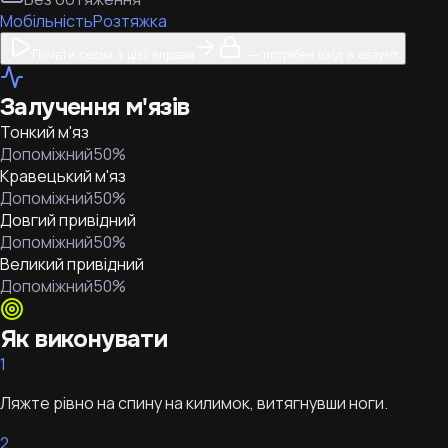
Мобільність
Розтяжка
Почати сесію з цієї вправи
— потрібен вхід в акаунт
Залучення м'язів
Тонкий м'яз
Допоміжний
50
%
Кравецький м'яз
Допоміжний
50
%
Довгий привідний
Допоміжний
50
%
Великий привідний
Допоміжний
50
%
Як виконувати
1
Ляжте рівно на спину на килимок, витягнувши ноги.
2