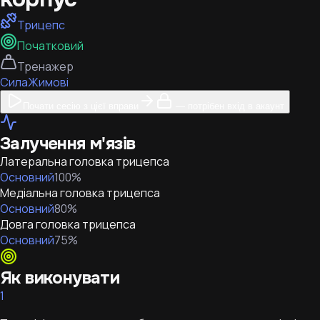
Трицепс
Початковий
Тренажер
Сила
Жимові
Почати сесію з цієї вправи
— потрібен вхід в акаунт
Залучення м'язів
Латеральна головка трицепса
Основний
100
%
Медіальна головка трицепса
Основний
80
%
Довга головка трицепса
Основний
75
%
Як виконувати
1