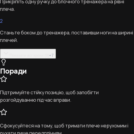
Прикріпіть одну ручку до блочного тренажера на рівні
плеча.
2
Станьте боком до тренажера, поставивши ноги на ширині
плечей.
Показати всі кроки (9)
+
7
Поради
Підтримуйте стійку позицію, щоб запобігти
розгойдуванню під час вправи.
Сфокусуйтеся на тому, щоб тримати плече нерухомим і
рухати лише передпліччям.