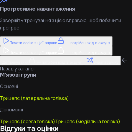
Прогресивне навантаження
Завершіть тренування з цією вправою, щоб побачити
прогрес
Почати сесію з цієї вправи
— потрібен вхід в акаунт
Почати сесію з цієї вправи
— потрібен вхід в акаунт
До тренування
— потрібен вхід в акаунт
Знайти заміну
Назад у каталог
М'язові групи
Основні
Трицепс (латеральна голівка)
Допоміжні
Трицепс (довга голівка)
Трицепс (медіальна голівка)
Відгуки та оцінки