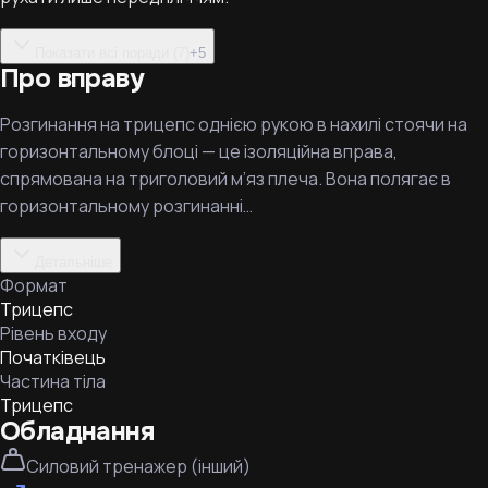
Показати всі поради (7)
+
5
Про вправу
Розгинання на трицепс однією рукою в нахилі стоячи на
горизонтальному блоці — це ізоляційна вправа,
спрямована на триголовий м’яз плеча. Вона полягає в
горизонтальному розгинанні…
Детальніше
Формат
Трицепс
Рівень входу
Початківець
Частина тіла
Трицепс
Обладнання
Силовий тренажер (інший)