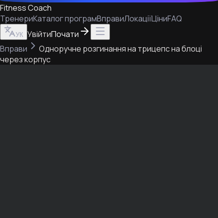
Fitness Coach
Тренери
Каталог програм
Вправи
Локації
Ціни
FAQ
Увійти
Почати
УК
Вправи
Одноручне розгинання на трицепс на блоці
через корпус