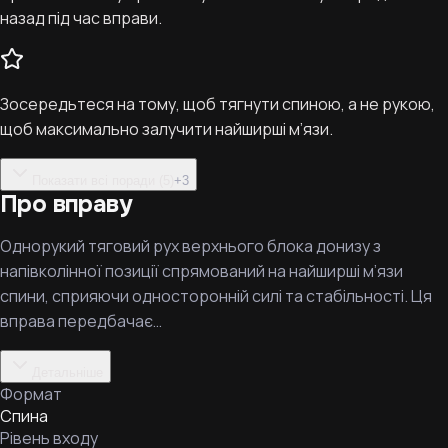
назад під час вправи.
Зосередьтеся на тому, щоб тягнути спиною, а не рукою,
щоб максимально залучити найширші м’язи.
Показати всі поради (5)
+
3
Про вправу
Однорукий тяговий рух верхнього блока донизу з
напівколінної позиції спрямований на найширші м’язи
спини, сприяючи односторонній силі та стабільності. Ця
вправа передбачає…
Детальніше
Формат
Спина
Рівень входу