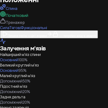
Спина
Початковий
Тренажер
Сила
Тягові
Функціональні
Почати сесію з цієї вправи
— потрібен вхід в акаунт
Залучення м'язів
Найширший м'яз спини
Основний
100
%
Великий круглий м'яз
Основний
95
%
Малий круглий м'яз
Допоміжний
50
%
Підостний м'яз
Допоміжний
20
%
Задня дельта
Допоміжний
20
%
Нижня трапеція