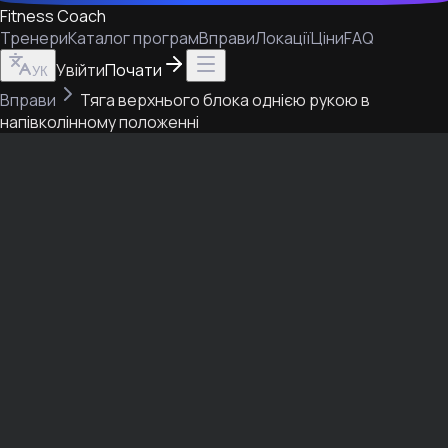
Fitness Coach
Тренери
Каталог програм
Вправи
Локації
Ціни
FAQ
Увійти
Почати
УК
Вправи
Тяга верхнього блока однією рукою в
напівколінному положенні