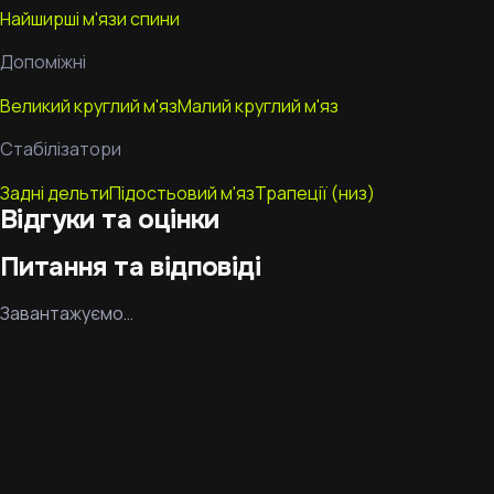
Найширші м'язи спини
Допоміжні
Великий круглий м'яз
Малий круглий м'яз
Стабілізатори
Задні дельти
Підостьовий м'яз
Трапеції (низ)
Відгуки та оцінки
Питання та відповіді
Завантажуємо…