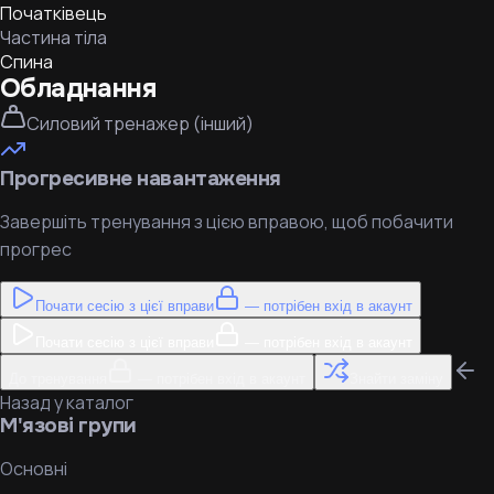
Початківець
Частина тіла
Спина
Обладнання
Силовий тренажер (інший)
Прогресивне навантаження
Завершіть тренування з цією вправою, щоб побачити
прогрес
Почати сесію з цієї вправи
— потрібен вхід в акаунт
Почати сесію з цієї вправи
— потрібен вхід в акаунт
До тренування
— потрібен вхід в акаунт
Знайти заміну
Назад у каталог
М'язові групи
Основні