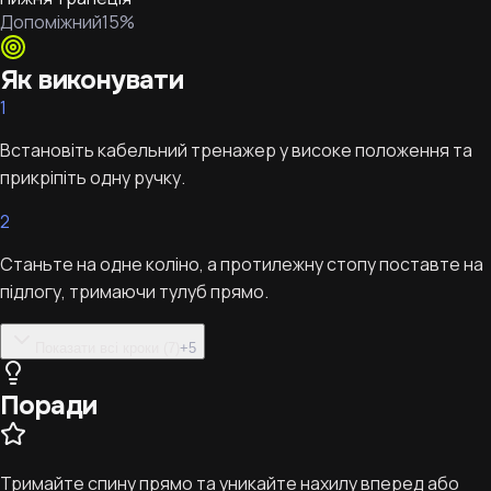
Допоміжний
15
%
Як виконувати
1
Встановіть кабельний тренажер у високе положення та
прикріпіть одну ручку.
2
Станьте на одне коліно, а протилежну стопу поставте на
підлогу, тримаючи тулуб прямо.
Показати всі кроки (7)
+
5
Поради
Тримайте спину прямо та уникайте нахилу вперед або