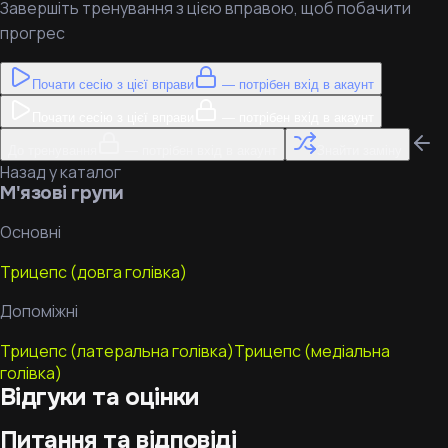
Завершіть тренування з цією вправою, щоб побачити
прогрес
Почати сесію з цієї вправи
— потрібен вхід в акаунт
Почати сесію з цієї вправи
— потрібен вхід в акаунт
До тренування
— потрібен вхід в акаунт
Знайти заміну
Назад у каталог
М'язові групи
Основні
Трицепс (довга голівка)
Допоміжні
Трицепс (латеральна голівка)
Трицепс (медіальна
голівка)
Відгуки та оцінки
Питання та відповіді