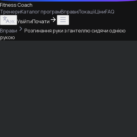
Fitness Coach
Тренери
Каталог програм
Вправи
Локації
Ціни
FAQ
Увійти
Почати
УК
Вправи
Розгинання руки з гантеллю сидячи однією
рукою