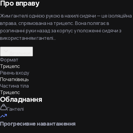
Про вправу
Жим гантелі однією рукою в нахилі сидячи — це ізоляційна
вправа, спрямована на трицепс. Вона полягає в
розгинанні руки назад за корпус у положенні сидячи з
використанням гантелі…
Детальніше
Формат
Трицепс
Рівень входу
Початківець
Частина тіла
Трицепс
Обладнання
Гантелі
Прогресивне навантаження