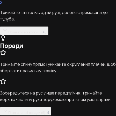
2
Тримайте гантель в одній руці, долоня спрямована до
тулуба.
Показати всі кроки (8)
+
6
Поради
Тримайте спину прямо і уникайте округлення плечей, щоб
зберігати правильну техніку.
Зосередьтеся на русі лише передпліччя; тримайте
верхню частину руки нерухомою протягом усієї вправи.
Показати всі поради (6)
+
4