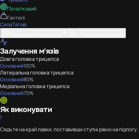
Початковий
Гантелі
Сила
Тягові
Почати сесію з цієї вправи
— потрібен вхід в акаунт
Залучення м'язів
Довга головка трицепса
Основний
100
%
Латеральна головка трицепса
Основний
80
%
Медіальна головка трицепса
Основний
70
%
Як виконувати
1
Сядьте на край лавки, поставивши ступні рівно на підлогу.