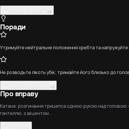
Показати всі кроки (7)
+
5
Поради
Утримуйте нейтральне положення хребта та напружуйте к
Не розводьте лікоть убік; тримайте його близько до голов
Показати всі поради (5)
+
3
Про вправу
Катана: розгинання трицепса однією рукою над головою — 
гантеллю, з акцентом…
Детальніше