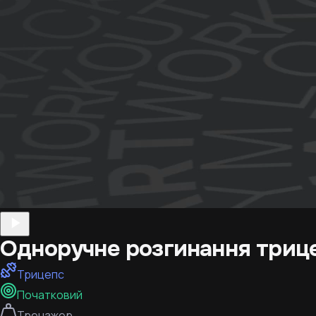
Одноручне розгинання трице
Трицепс
Початковий
Тренажер