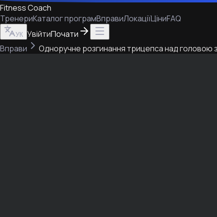
Fitness Coach
Тренери
Каталог програм
Вправи
Локації
Ціни
FAQ
Увійти
Почати
УК
Вправи
Одноручне розгинання трицепса над головою 