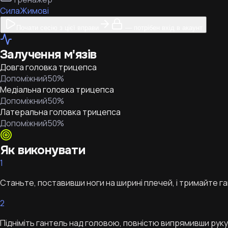
Сила
Жимові
Почати сесію з цієї вправи
— потрібен вхід в акаунт
Залучення м'язів
Довга головка трицепса
Допоміжний
50
%
Медіальна головка трицепса
Допоміжний
50
%
Латеральна головка трицепса
Допоміжний
50
%
Як виконувати
1
Станьте, поставивши ноги на ширині плечей, і тримайте ган
2
Підніміть гантель над головою, повністю випрямивши руку