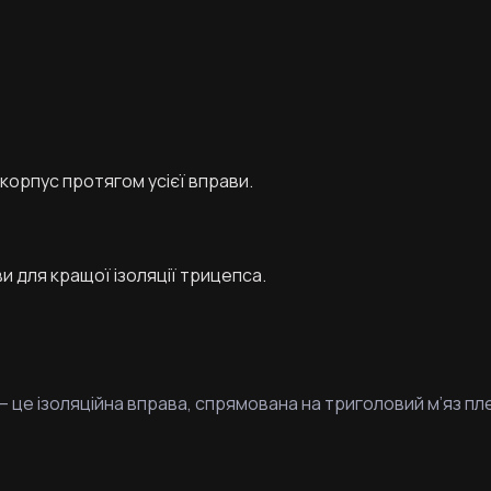
орпус протягом усієї вправи.
и для кращої ізоляції трицепса.
це ізоляційна вправа, спрямована на триголовий м’яз пле