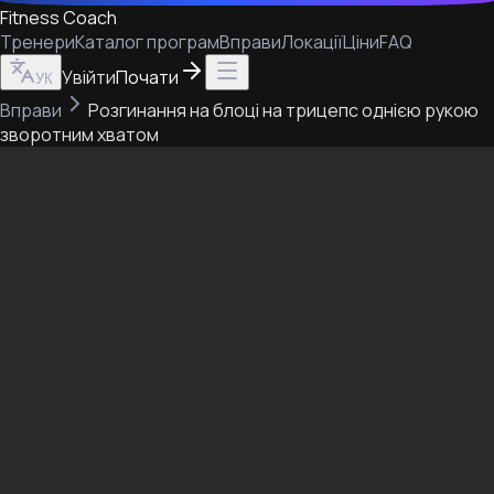
Fitness Coach
Тренери
Каталог програм
Вправи
Локації
Ціни
FAQ
Увійти
Почати
УК
Вправи
Розгинання на блоці на трицепс однією рукою
зворотним хватом