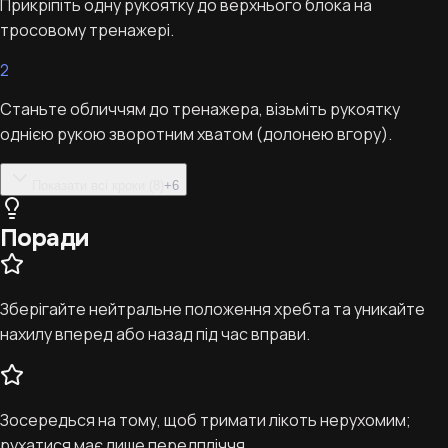
Прикріпіть одну рукоятку до верхнього блока на
тросовому тренажері.
2
Станьте обличчям до тренажера, візьміть рукоятку
однією рукою зворотним хватом (долонею вгору).
Показати всі кроки (8)
+
6
Поради
Зберігайте нейтральне положення хребта та уникайте
нахилу вперед або назад під час вправи.
Зосередься на тому, щоб тримати лікоть нерухомим;
рухатися має лише передпліччя.