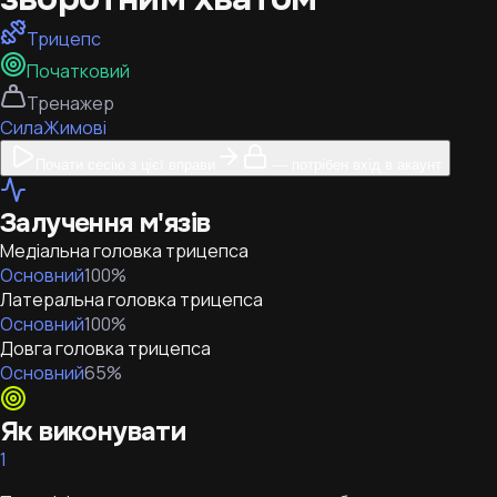
Трицепс
Початковий
Тренажер
Сила
Жимові
Почати сесію з цієї вправи
— потрібен вхід в акаунт
Залучення м'язів
Медіальна головка трицепса
Основний
100
%
Латеральна головка трицепса
Основний
100
%
Довга головка трицепса
Основний
65
%
Як виконувати
1