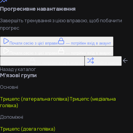
Прогресивне навантаження
Завершіть тренування з цією вправою, щоб побачити
прогрес
Почати сесію з цієї вправи
— потрібен вхід в акаунт
Почати сесію з цієї вправи
— потрібен вхід в акаунт
До тренування
— потрібен вхід в акаунт
Знайти заміну
Назад у каталог
М'язові групи
Основні
Трицепс (латеральна голівка)
Трицепс (медіальна
голівка)
Допоміжні
Трицепс (довга голівка)