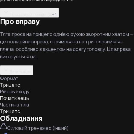
Показати всі поради (6)
+
4
Про вправу
Тяга троса на трицепс однією рукою зворотним хватом —
це ізоляційна вправа, спрямована на триголовий м’яз
плеча, особливо з акцентом на довгу головку. Ця вправа
виконується на…
Детальніше
Формат
Трицепс
Рівень входу
Початківець
Частина тіла
Трицепс
Обладнання
Силовий тренажер (інший)