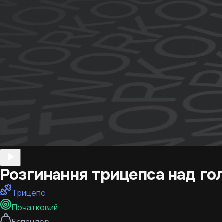
Розгинання трицепса над го
Трицепс
Початковий
Еспандер