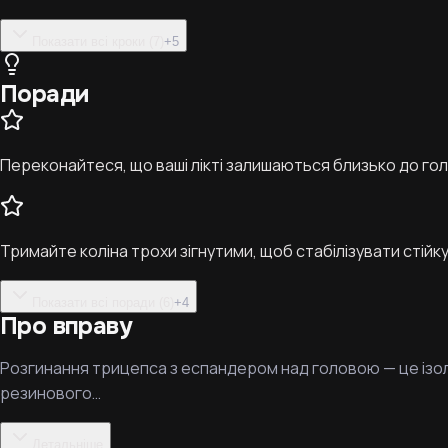
Показати всі кроки (7)
+
5
Поради
Переконайтеся, що ваші лікті залишаються близько до г
Тримайте коліна трохи зігнутими, щоб стабілізувати стійку
Показати всі поради (6)
+
4
Про вправу
Розгинання трицепса з еспандером над головою — це ізол
резинового…
Детальніше