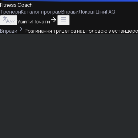
Fitness Coach
Тренери
Каталог програм
Вправи
Локації
Ціни
FAQ
Увійти
Почати
УК
Вправи
Розгинання трицепса над головою з еспандер