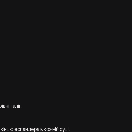
вні талії.
кінцю еспандера в кожній руці.