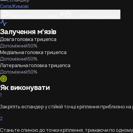
Сила
Жимові
Почати сесію з цієї вправи
— потрібен вхід в акаунт
Залучення м'язів
Довга головка трицепса
Допоміжний
50
%
Медіальна головка трицепса
Допоміжний
50
%
Латеральна головка трицепса
Допоміжний
50
%
Як виконувати
1
Закріпіть еспандер у стійкій точці кріплення приблизно на рі
2
Станьте спиною до точки кріплення, тримаючи по одному 