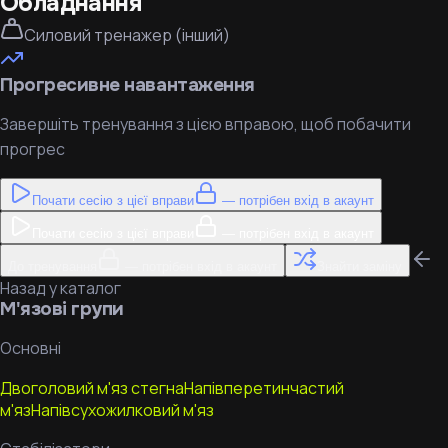
Обладнання
Силовий тренажер (інший)
Прогресивне навантаження
Завершіть тренування з цією вправою, щоб побачити
прогрес
Почати сесію з цієї вправи
— потрібен вхід в акаунт
Почати сесію з цієї вправи
— потрібен вхід в акаунт
До тренування
— потрібен вхід в акаунт
Знайти заміну
Назад у каталог
М'язові групи
Основні
Двоголовий м'яз стегна
Напівперетинчастий
м'яз
Напівсухожилковий м'яз