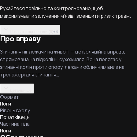
Рухайтеся повільно та контрольовано, щоб
максимізувати залучення м’язів і зменшити ризик травм.
Показати всі поради (6)
+
4
Про вправу
Згинання ніг лежачи на животі — це ізоляційна вправа,
спрямована на підколінні сухожилля. Вона полягає у
згинанні колін проти опору, лежачи обличчям вниз на
тренажері для згинання…
Детальніше
Формат
Ноги
Рівень входу
Початківець
Частина тіла
Ноги