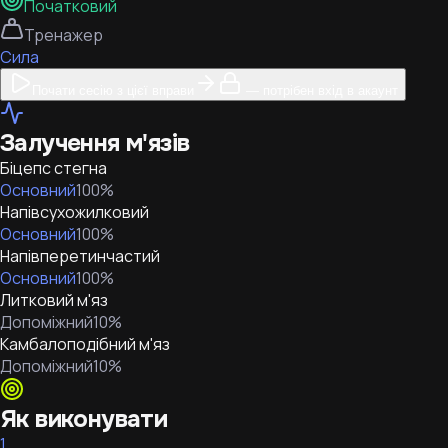
Початковий
Тренажер
Сила
Почати сесію з цієї вправи
— потрібен вхід в акаунт
Залучення м'язів
Біцепс стегна
Основний
100
%
Напівсухожилковий
Основний
100
%
Напівперетинчастий
Основний
100
%
Литковий м'яз
Допоміжний
10
%
Камбалоподібний м'яз
Допоміжний
10
%
Як виконувати
1