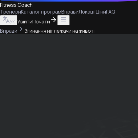
Fitness Coach
Тренери
Каталог програм
Вправи
Локації
Ціни
FAQ
Увійти
Почати
УК
Вправи
Згинання ніг лежачи на животі