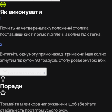
Як виконувати
1
Почніть на четвереньках у положенні столика,
поставивши кисті прямо під плечі, а коліна під стегна.
2
Витягніть одну ногу прямо назад, тримаючи інше коліно
зігнутим під кутом 90 градусів, стопу розвернутою вбік.
Показати всі кроки (5)
+
3
Поради
Тримайте м’язи кора напруженими, щоб зберігати
стабільність протягом усього руху.