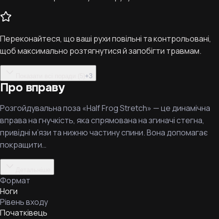
Переконайтеся, що ваші рухи повільні та контрольовані,
щоб максимально розтягнутися й запобігти травмам.
Показати всі поради (5)
+
3
Про вправу
Розгойдувальна поза «Half Frog Stretch» — це динамічна
вправа на гнучкість, яка спрямована на згиначі стегна,
привідні м’язи та нижню частину спини. Вона допомагає
покращити…
Детальніше
Формат
Ноги
Рівень входу
Початківець