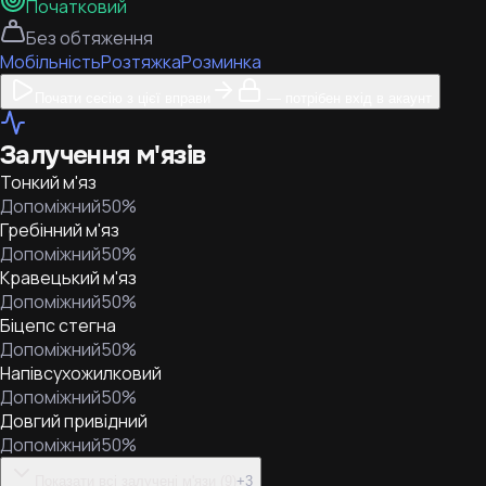
Початковий
Без обтяження
Мобільність
Розтяжка
Розминка
Почати сесію з цієї вправи
— потрібен вхід в акаунт
Залучення м'язів
Тонкий м'яз
Допоміжний
50
%
Гребінний м'яз
Допоміжний
50
%
Кравецький м'яз
Допоміжний
50
%
Біцепс стегна
Допоміжний
50
%
Напівсухожилковий
Допоміжний
50
%
Довгий привідний
Допоміжний
50
%
Показати всі залучені м'язи (9)
+
3