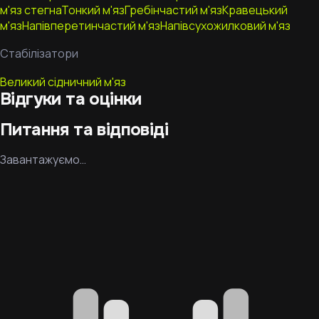
м'яз стегна
Тонкий м'яз
Гребінчастий м'яз
Кравецький
м'яз
Напівперетинчастий м'яз
Напівсухожилковий м'яз
Стабілізатори
Великий сідничний м'яз
Відгуки та оцінки
Питання та відповіді
Завантажуємо…