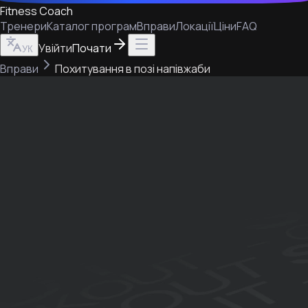
Fitness Coach
Тренери
Каталог програм
Вправи
Локації
Ціни
FAQ
Увійти
Почати
УК
Вправи
Похитування в позі напівжаби