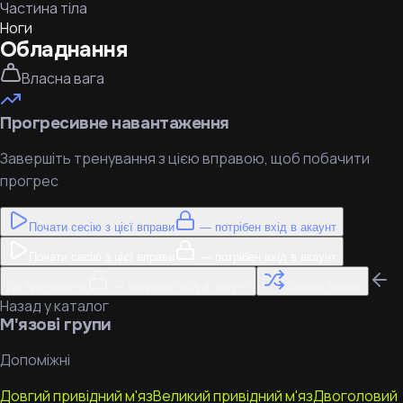
Частина тіла
Ноги
Обладнання
Власна вага
Прогресивне навантаження
Завершіть тренування з цією вправою, щоб побачити
прогрес
Почати сесію з цієї вправи
— потрібен вхід в акаунт
Почати сесію з цієї вправи
— потрібен вхід в акаунт
До тренування
— потрібен вхід в акаунт
Знайти заміну
Назад у каталог
М'язові групи
Допоміжні
Довгий привідний м'яз
Великий привідний м'яз
Двоголовий