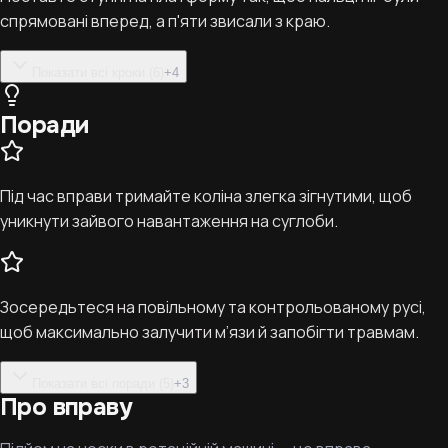
спрямовані вперед, а п'яти звисали з краю.
Показати всі кроки (6)
+
4
Поради
Під час вправи тримайте коліна злегка зігнутими, щоб
уникнути зайвого навантаження на суглоби.
Зосередьтеся на повільному та контрольованому русі,
щоб максимально залучити м’язи й запобігти травмам.
Показати всі поради (5)
+
3
Про вправу