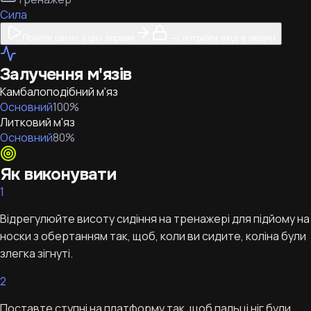
Сила
Почати сесію з цієї вправи
— потрібен вхід в акаунт
Залучення м'язів
Камбалоподібний м'яз
Основний
100
%
Литковий м'яз
Основний
80
%
Як виконувати
1
Відрегулюйте висоту сидіння на тренажері для підйому на
носки з обертанням так, щоб, коли ви сидите, коліна були
злегка зігнуті.
2
Поставте ступні на платформу так, щоб пальці ніг були