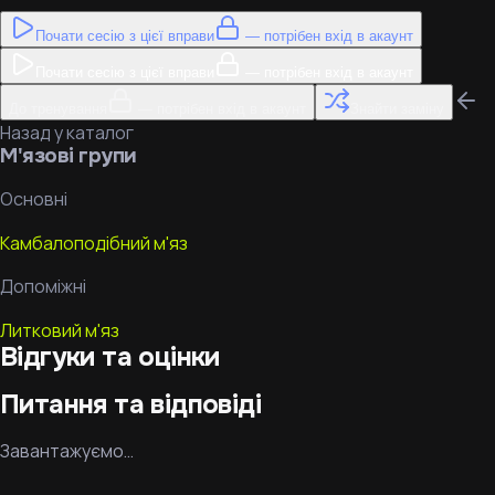
Почати сесію з цієї вправи
— потрібен вхід в акаунт
Почати сесію з цієї вправи
— потрібен вхід в акаунт
До тренування
— потрібен вхід в акаунт
Знайти заміну
Назад у каталог
М'язові групи
Основні
Камбалоподібний м'яз
Допоміжні
Литковий м'яз
Відгуки та оцінки
Питання та відповіді
Завантажуємо…