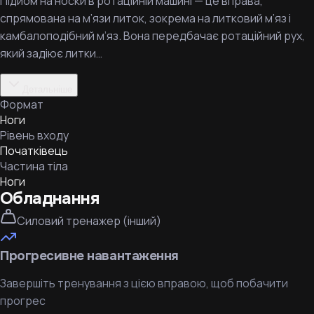
Підйом на носки в ротаційній машині — це вправа,
спрямована на м’язи литок, зокрема на литковий м’яз і
камбалоподібний м’яз. Вона передбачає ротаційний рух,
який задіює литки…
Детальніше
Формат
Ноги
Рівень входу
Початківець
Частина тіла
Ноги
Обладнання
Силовий тренажер (інший)
Прогресивне навантаження
Завершіть тренування з цією вправою, щоб побачити
прогрес