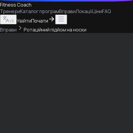
Fitness Coach
Тренери
Каталог програм
Вправи
Локації
Ціни
FAQ
Увійти
Почати
УК
Вправи
Ротаційний підйом на носки