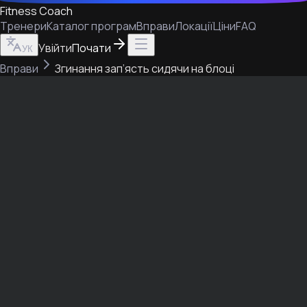
Fitness Coach
Тренери
Каталог програм
Вправи
Локації
Ціни
FAQ
Увійти
Почати
УК
Вправи
Згинання зап’ясть сидячи на блоці