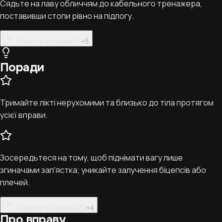
Сядьте на лаву обличчям до кабельного тренажера,
поставивши стопи рівно на підлогу.
Показати всі кроки (7)
+
5
Поради
Тримайте лікті нерухомими та близько до тіла протягом
усієї вправи.
Зосередьтеся на тому, щоб піднімати вагу лише
згиначами зап'ястка; уникайте залучення біцепсів або
плечей.
Показати всі поради (6)
+
4
Про вправу