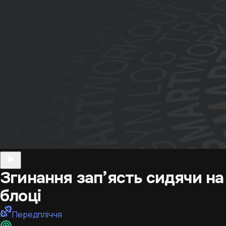
Згинання зап’ясть сидячи на
блоці
Передпліччя