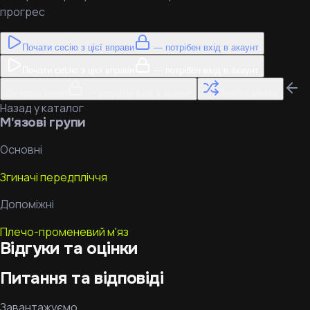
прогрес
Почати сесію з цієї вправи
— потрібен вхід в акаунт
Почати сесію з цієї вправи
— потрібен вхід в акаунт
До тренування
— потрібен вхід в акаунт
Знайти заміну
Назад у каталог
М'язові групи
Основні
Згиначі передпліччя
Допоміжні
Плечо-променевий м'яз
Відгуки та оцінки
Питання та відповіді
Завантажуємо…