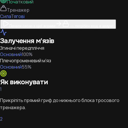
Початковий
Тренажер
Сила
Тягові
Почати сесію з цієї вправи
— потрібен вхід в акаунт
Залучення м'язів
Згиначі передпліччя
Основний
100
%
Плечопроменевий м'яз
Основний
55
%
Як виконувати
1
Прикріпіть прямий гриф до нижнього блока тросового
тренажера.
2