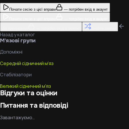
Почати сесію з цієї вправи
— потрібен вхід в акаунт
Почати сесію з цієї вправи
— потрібен вхід в акаунт
До тренування
— потрібен вхід в акаунт
Знайти заміну
Назад у каталог
М'язові групи
Допоміжні
Середній сідничний м'яз
Стабілізатори
Великий сідничний м'яз
Відгуки та оцінки
Питання та відповіді
Завантажуємо…