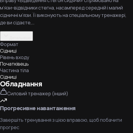
Вправу «Відведення стегон сидячи» спрямовано на
м’язи-відвідники стегна, насамперед середній і малий
сідничні м’язи. Її виконують на спеціальному тренажері,
де ви сідаєте,…
Детальніше
Формат
Сідниці
Рівень входу
Початківець
Частина тіла
Сідниці
Обладнання
Силовий тренажер (інший)
Прогресивне навантаження
Завершіть тренування з цією вправою, щоб побачити
прогрес