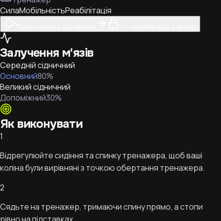
Сила
Мобільність
Реабілітація
Почати сесію з цієї вправи
— потрібен вхід в акаунт
Залучення м'язів
Середній сідничний
Основний
80
%
Великий сідничний
Допоміжний
30
%
Як виконувати
1
Відрегулюйте сидіння та спинку тренажера, щоб ваші
коліна були вирівняні з точкою обертання тренажера.
2
Сядьте на тренажер, тримаючи спину прямо, а стопи
рівно на підставках.