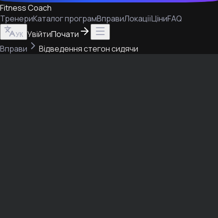
Fitness Coach
Тренери
Каталог програм
Вправи
Локації
Ціни
FAQ
Увійти
Почати
УК
Вправи
Відведення стегон сидячи