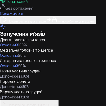
Початковий
Без обтяження
Сила
Жимові
Почати сесію з цієї вправи
— потрібен вхід в акаунт
Залучення м'язів
Довга головка трицепса
Основний
100
%
Медіальна головка трицепса
Основний
90
%
Латеральна головка трицепса
Основний
90
%
Нижня частина грудей
Допоміжний
30
%
Передня дельта
Допоміжний
30
%
Верхня частина грудей
Допоміжний
20
%
Показати всі залучені м'язи (13)
+
7