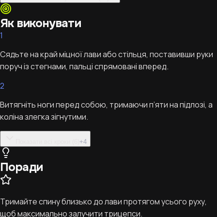
Як виконувати
1
Сядьте на край міцної лави або стільця, поставивши руки
поруч із стегнами, пальці спрямовані вперед.
2
Витягніть ноги перед собою, тримаючи п’яти на підлозі, а
коліна злегка зігнутими.
Показати всі кроки (6)
+
4
Поради
Тримайте спину близько до лави протягом усього руху,
щоб максимально залучити трицепси.