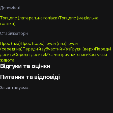
Допоміжні
Трицепс (латеральна голівка)
Трицепс (медіальна
голівка)
Стабілізатори
Прес (низ)
Прес (верх)
Груди (низ)
Груди
(середина)
Передній зубчастий м'яз
Груди (верх)
Передні
дельти
Середні дельти
М'яз-випрямляч спини
Косі м'язи
живота
Відгуки та оцінки
Питання та відповіді
Завантажуємо…