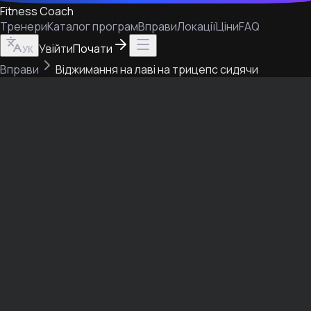
Fitness Coach
Тренери
Каталог програм
Вправи
Локації
Ціни
FAQ
Увійти
Почати
УК
Вправи
Віджимання на лаві на трицепс сидячи