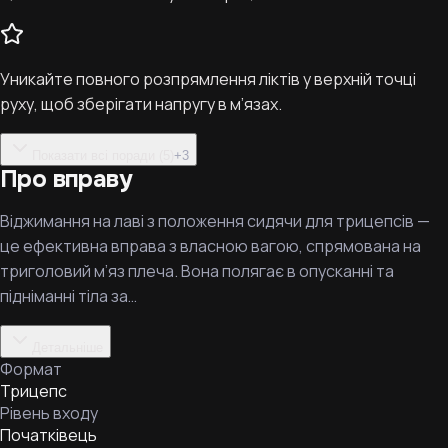
Уникайте повного розпрямлення ліктів у верхній точці
руху, щоб зберігати напругу в м’язах.
Показати всі поради (5)
+
3
Про вправу
Віджимання на лаві з положення сидячи для трицепсів —
це ефективна вправа з власною вагою, спрямована на
триголовий м’яз плеча. Вона полягає в опусканні та
підніманні тіла за…
Детальніше
Формат
Трицепс
Рівень входу
Початківець