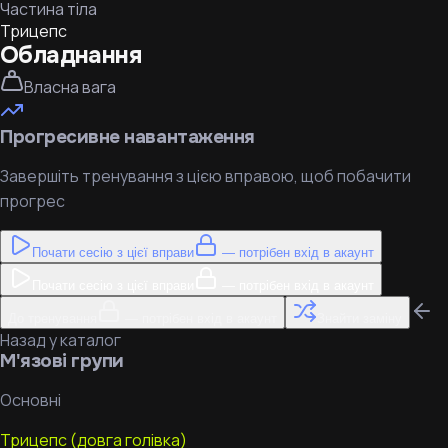
Частина тіла
Трицепс
Обладнання
Власна вага
Прогресивне навантаження
Завершіть тренування з цією вправою, щоб побачити
прогрес
Почати сесію з цієї вправи
— потрібен вхід в акаунт
Почати сесію з цієї вправи
— потрібен вхід в акаунт
До тренування
— потрібен вхід в акаунт
Знайти заміну
Назад у каталог
М'язові групи
Основні
Трицепс (довга голівка)