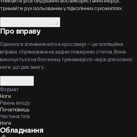
Уникайте розгойдування або використання інерції;
тримайте рух ізольованим у підколінних сухожиллях.
Показати всі поради (6)
+
4
Про вправу
Одноноге згинання ноги в кросовері — це ізоляційна
вправа, спрямована на задню поверхню стегна. Вона
виконується на блочному тренажері по черзі для кожної
ноги, що дає змогу…
Детальніше
Формат
Ноги
Рівень входу
Початківець
Частина тіла
Ноги
Обладнання