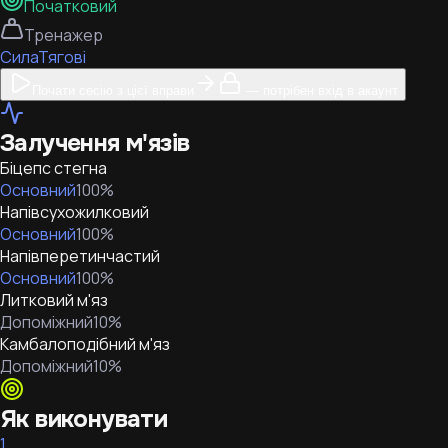
Початковий
Тренажер
Сила
Тягові
Почати сесію з цієї вправи
— потрібен вхід в акаунт
Залучення м'язів
Біцепс стегна
Основний
100
%
Напівсухожилковий
Основний
100
%
Напівперетинчастий
Основний
100
%
Литковий м'яз
Допоміжний
10
%
Камбалоподібний м'яз
Допоміжний
10
%
Як виконувати
1