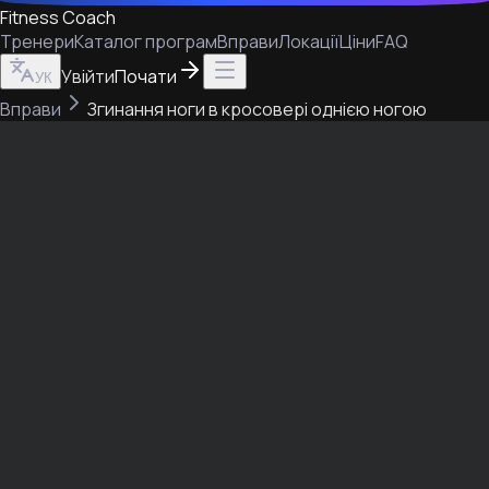
Fitness Coach
Тренери
Каталог програм
Вправи
Локації
Ціни
FAQ
Увійти
Почати
УК
Вправи
Згинання ноги в кросовері однією ногою