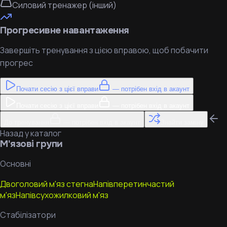
Силовий тренажер (інший)
Прогресивне навантаження
Завершіть тренування з цією вправою, щоб побачити
прогрес
Почати сесію з цієї вправи
— потрібен вхід в акаунт
Почати сесію з цієї вправи
— потрібен вхід в акаунт
До тренування
— потрібен вхід в акаунт
Знайти заміну
Назад у каталог
М'язові групи
Основні
Двоголовий м'яз стегна
Напівперетинчастий
м'яз
Напівсухожилковий м'яз
Стабілізатори