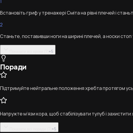
1
Встановіть гриф у тренажері Сміта на рівні плечей і станьт
2
Станьте, поставивши ноги на ширині плечей, а носки стоп
Показати всі кроки (7)
+
5
Поради
Підтримуйте нейтральне положення хребта протягом усьо
Напружте м’язи кора, щоб стабілізувати тулуб і захистити
Показати всі поради (7)
+
5