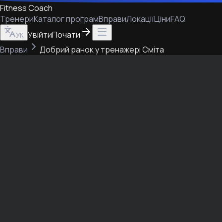
Fitness Coach
Тренери
Каталог програм
Вправи
Локації
Ціни
FAQ
Увійти
Почати
УК
Вправи
Добрий ранок у тренажері Сміта