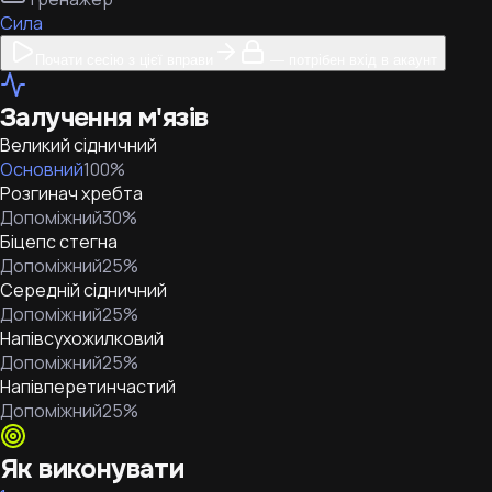
Сила
Почати сесію з цієї вправи
— потрібен вхід в акаунт
Залучення м'язів
Великий сідничний
Основний
100
%
Розгинач хребта
Допоміжний
30
%
Біцепс стегна
Допоміжний
25
%
Середній сідничний
Допоміжний
25
%
Напівсухожилковий
Допоміжний
25
%
Напівперетинчастий
Допоміжний
25
%
Як виконувати