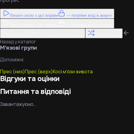
прогрес
Почати сесію з цієї вправи
— потрібен вхід в акаунт
Почати сесію з цієї вправи
— потрібен вхід в акаунт
До тренування
— потрібен вхід в акаунт
Знайти заміну
Назад у каталог
М'язові групи
Допоміжні
Прес (низ)
Прес (верх)
Косі м'язи живота
Відгуки та оцінки
Питання та відповіді
Завантажуємо…