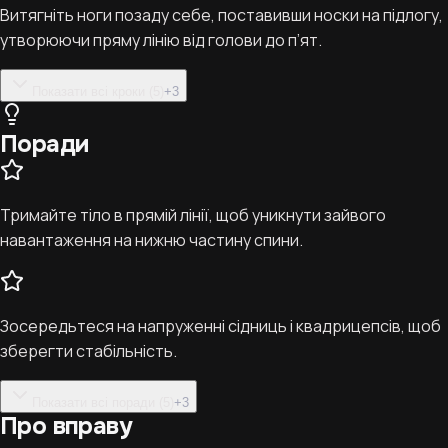
Витягніть ноги позаду себе, поставивши носки на підлогу,
утворюючи пряму лінію від голови до п’ят.
Показати всі кроки (5)
+
3
Поради
Тримайте тіло в прямій лінії, щоб уникнути зайвого
навантаження на нижню частину спини.
Зосередьтеся на напруженні сідниць і квадрицепсів, щоб
зберегти стабільність.
Показати всі поради (5)
+
3
Про вправу