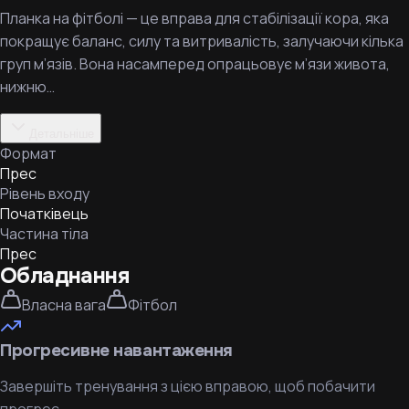
Планка на фітболі — це вправа для стабілізації кора, яка
покращує баланс, силу та витривалість, залучаючи кілька
груп м’язів. Вона насамперед опрацьовує м’язи живота,
нижню…
Детальніше
Формат
Прес
Рівень входу
Початківець
Частина тіла
Прес
Обладнання
Власна вага
Фітбол
Прогресивне навантаження
Завершіть тренування з цією вправою, щоб побачити