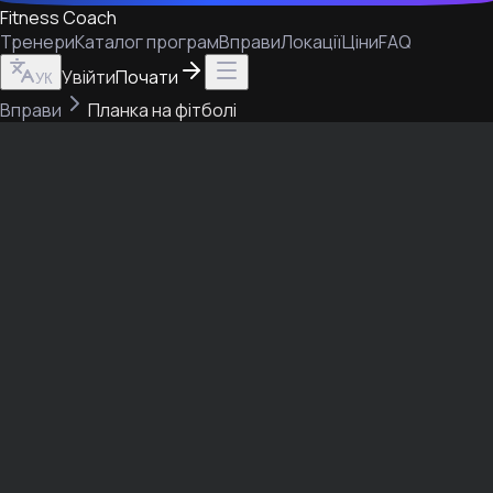
Fitness Coach
Тренери
Каталог програм
Вправи
Локації
Ціни
FAQ
Увійти
Почати
УК
Вправи
Планка на фітболі