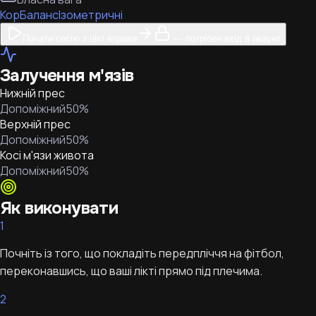
Кор
Баланс
Ізометричні
Почати сесію з цієї вправи
— потрібен вхід в акаунт
Залучення м'язів
Нижній прес
Допоміжний
50
%
Верхній прес
Допоміжний
50
%
Косі м'язи живота
Допоміжний
50
%
Як виконувати
1
Почніть із того, що покладіть передпліччя на фітбол,
переконавшись, що ваші лікті прямо під плечима.
2