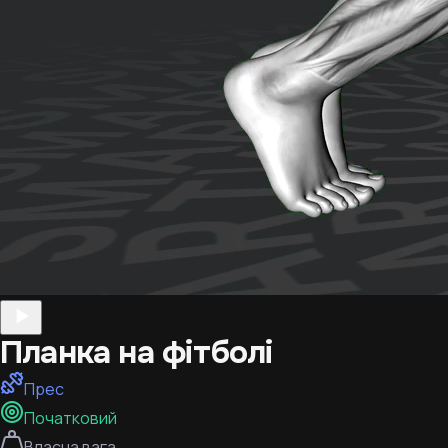
Планка на фітболі
Прес
Початковий
Власна вага