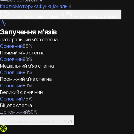
Кардіо
Моторика
Функціональні
Почати сесію з цієї вправи
— потрібен вхід в акаунт
Залучення м'язів
Латеральний м'яз стегна
Основний
85
%
Прямий м'яз стегна
Основний
80
%
Медіальний м'яз стегна
Основний
80
%
Проміжний м'яз стегна
Основний
80
%
Великий сідничний
Основний
75
%
Біцепс стегна
Допоміжний
50
%
Показати всі залучені м'язи (15)
+
9