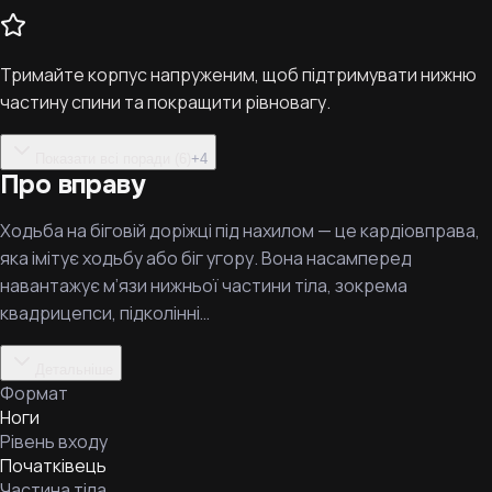
Тримайте корпус напруженим, щоб підтримувати нижню
частину спини та покращити рівновагу.
Показати всі поради (6)
+
4
Про вправу
Ходьба на біговій доріжці під нахилом — це кардіовправа,
яка імітує ходьбу або біг угору. Вона насамперед
навантажує м’язи нижньої частини тіла, зокрема
квадрицепси, підколінні…
Детальніше
Формат
Ноги
Рівень входу
Початківець
Частина тіла