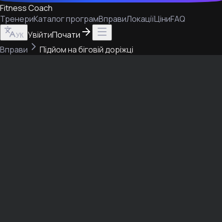
Fitness Coach
Тренери
Каталог програм
Вправи
Локації
Ціни
FAQ
Увійти
Почати
УК
Вправи
Підйом на біговій доріжці