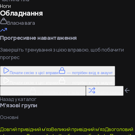
Ноги
Обладнання
Власна вага
Прогресивне навантаження
Завершіть тренування з цією вправою, щоб побачити
прогрес
Почати сесію з цієї вправи
— потрібен вхід в акаунт
Почати сесію з цієї вправи
— потрібен вхід в акаунт
До тренування
— потрібен вхід в акаунт
Знайти заміну
Назад у каталог
М'язові групи
Основні
Довгий привідний м'яз
Великий привідний м'яз
Двоголовий