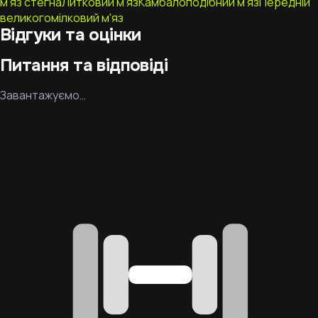
м'яз стегна
Литковий м'яз
Камбалоподібний м'яз
Передній
великогомілковий м'яз
Відгуки та оцінки
Питання та відповіді
Завантажуємо…