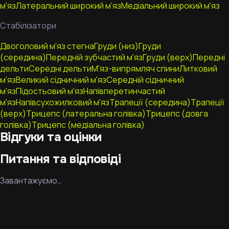
м'яз
Латеральний широкий м'яз
Медіальний широкий м'яз
Стабілізатори
Двоголовий м'яз стегна
Груди (низ)
Груди
(середина)
Передній зубчастий м'яз
Груди (верх)
Передні
дельти
Середні дельти
М'яз-випрямляч спини
Литковий
м'яз
Великий сідничний м'яз
Середній сідничний
м'яз
Підостьовий м'яз
Напівперетинчастий
м'яз
Напівсухожилковий м'яз
Трапеції (середина)
Трапеції
(верх)
Трицепс (латеральна голівка)
Трицепс (довга
голівка)
Трицепс (медіальна голівка)
Відгуки та оцінки
Питання та відповіді
Завантажуємо…