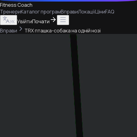
Fitness Coach
Тренери
Каталог програм
Вправи
Локації
Ціни
FAQ
Увійти
Почати
УК
Вправи
TRX пташка-собака на одній нозі