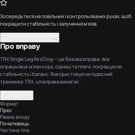
Зосередьтеся на повільних і контрольованих рухах, щоб
покращити стабільність і залучення м’язів.
Показати всі поради (6)
+
4
Про вправу
TRX Single Leg Bird Dog — це базова вправа, яка
опрацьовує м’язи кора, сідниці та плечі, покращуючи
стабільність і баланс. Використовуючи підвісний
тренажер TRX, ця вправа вимагає…
Детальніше
Формат
Прес
Рівень входу
Початківець
Частина тіла