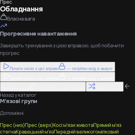
Прес
Обладнання
Власна вага
Прогресивне навантаження
Завершіть тренування з цією вправою, щоб побачити
прогрес
Почати сесію з цієї вправи
— потрібен вхід в акаунт
Почати сесію з цієї вправи
— потрібен вхід в акаунт
До тренування
— потрібен вхід в акаунт
Знайти заміну
Назад у каталог
М'язові групи
Допоміжні
Прес (низ)
Прес (верх)
Косі м'язи живота
Прямий м'яз
стегна
Кравецький м'яз
Передній великогомілковий