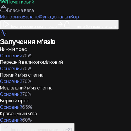
Початковий
Власна вага
Моторика
Баланс
Функціональні
Кор
Почати сесію з цієї вправи
— потрібен вхід в акаунт
Залучення м'язів
Нижній прес
Основний
70
%
Передній великогомілковий
Основний
70
%
Прямий м'яз стегна
Основний
70
%
Медіальний м'яз стегна
Основний
70
%
Верхній прес
Основний
65
%
Кравецький м'яз
Основний
60
%
Показати всі залучені м'язи (27)
+
21