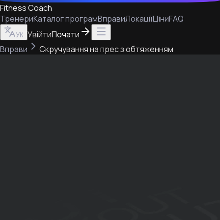
Fitness Coach
Тренери
Каталог програм
Вправи
Локації
Ціни
FAQ
Увійти
Почати
УК
Вправи
Скручування на прес з обтяженням