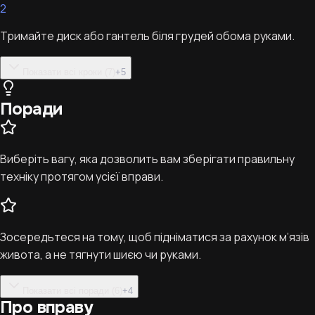
2
Тримайте диск або гантель біля грудей обома руками.
Показати всі кроки (7)
+
5
Поради
Виберіть вагу, яка дозволить вам зберігати правильну
техніку протягом усієї вправи.
Зосередьтеся на тому, щоб підніматися за рахунок м’язів
живота, а не тягнути шиєю чи руками.
Показати всі поради (6)
+
4
Про вправу