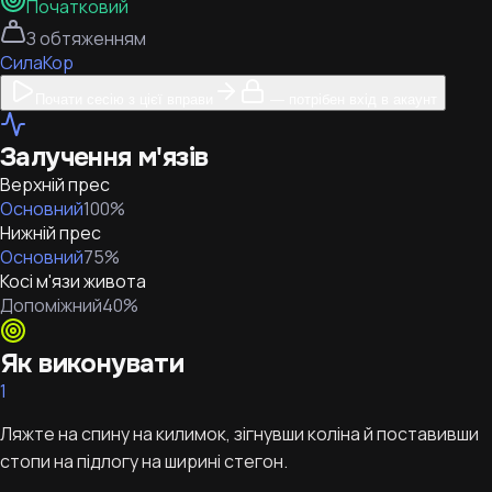
Початковий
З обтяженням
Сила
Кор
Почати сесію з цієї вправи
— потрібен вхід в акаунт
Залучення м'язів
Верхній прес
Основний
100
%
Нижній прес
Основний
75
%
Косі м'язи живота
Допоміжний
40
%
Як виконувати
1
Ляжте на спину на килимок, зігнувши коліна й поставивши
стопи на підлогу на ширині стегон.