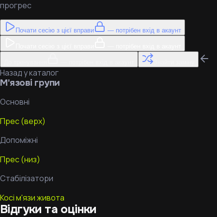
прогрес
Почати сесію з цієї вправи
— потрібен вхід в акаунт
Почати сесію з цієї вправи
— потрібен вхід в акаунт
До тренування
— потрібен вхід в акаунт
Знайти заміну
Назад у каталог
М'язові групи
Основні
Прес (верх)
Допоміжні
Прес (низ)
Стабілізатори
Косі м'язи живота
Відгуки та оцінки