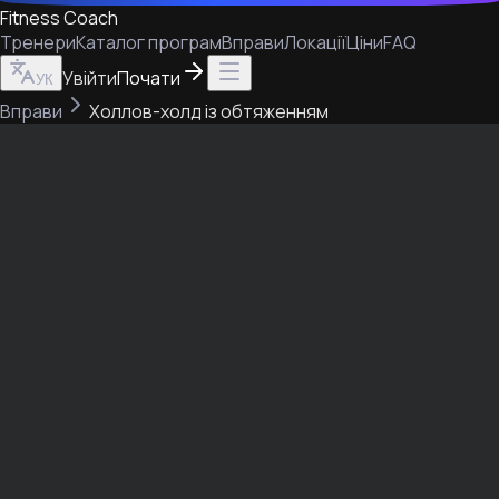
Fitness Coach
Тренери
Каталог програм
Вправи
Локації
Ціни
FAQ
Увійти
Почати
УК
Вправи
Холлов-холд із обтяженням