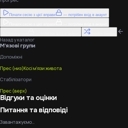
прогрес
Почати сесію з цієї вправи
— потрібен вхід в акаунт
Почати сесію з цієї вправи
— потрібен вхід в акаунт
До тренування
— потрібен вхід в акаунт
Знайти заміну
Назад у каталог
М'язові групи
Допоміжні
Прес (низ)
Косі м'язи живота
Стабілізатори
Прес (верх)
Відгуки та оцінки
Питання та відповіді
Завантажуємо…