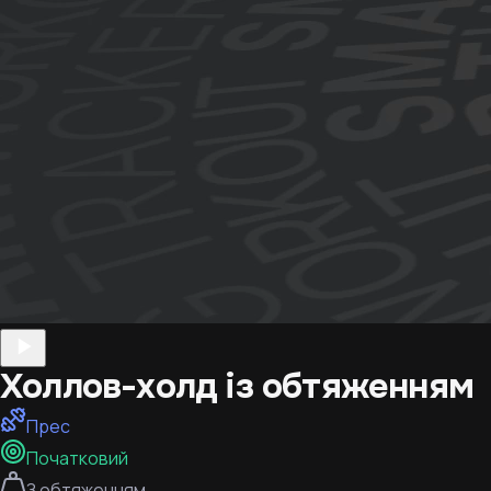
Холлов-холд із обтяженням
Прес
Початковий
З обтяженням