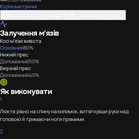
Кор
Ізометричні
Почати сесію з цієї вправи
— потрібен вхід в акаунт
Залучення м'язів
Косі м'язи живота
Основний
80
%
Нижній прес
Допоміжний
50
%
Верхній прес
Допоміжний
40
%
Як виконувати
1
Ляжте рівно на спину на килимок, витягнувши руки над
головою й тримаючи ноги прямими.
2