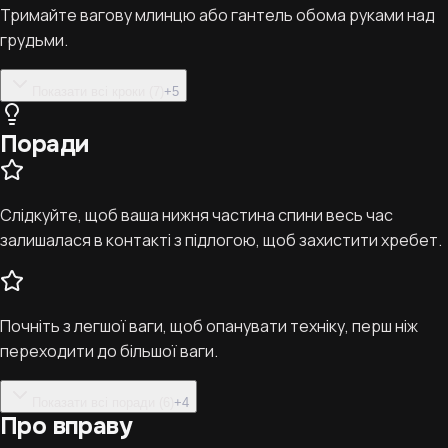
Тримайте вагову млинцю або гантель обома руками над
грудьми.
Показати всі кроки (7)
+
5
Поради
Слідкуйте, щоб ваша нижня частина спини весь час
залишалася в контакті з підлогою, щоб захистити хребет.
Почніть з легшої ваги, щоб опанувати техніку, перш ніж
переходити до більшої ваги.
Показати всі поради (6)
+
4
Про вправу