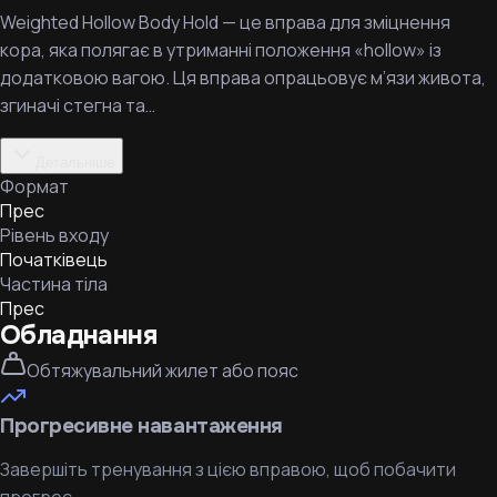
Weighted Hollow Body Hold — це вправа для зміцнення
кора, яка полягає в утриманні положення «hollow» із
додатковою вагою. Ця вправа опрацьовує м’язи живота,
згиначі стегна та…
Детальніше
Формат
Прес
Рівень входу
Початківець
Частина тіла
Прес
Обладнання
Обтяжувальний жилет або пояс
Прогресивне навантаження
Завершіть тренування з цією вправою, щоб побачити