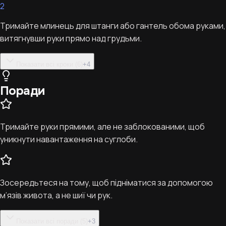
2
Тримайте млинець для штанги або гантель обома руками,
витягнувши руки прямо над грудьми.
Показати всі кроки (6)
+
4
Поради
Тримайте руки прямими, але не заблокованими, щоб
уникнути навантаження на суглоби.
Зосередьтеся на тому, щоб підніматися за допомогою
м’язів живота, а не шиї чи рук.
Показати всі поради (5)
+
3