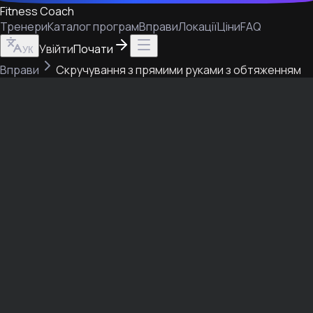
Fitness Coach
Тренери
Каталог програм
Вправи
Локації
Ціни
FAQ
Увійти
Почати
УК
Вправи
Скручування з прямими руками з обтяженням