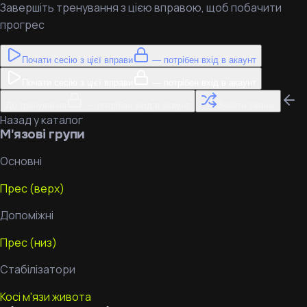
Завершіть тренування з цією вправою, щоб побачити
прогрес
Почати сесію з цієї вправи
— потрібен вхід в акаунт
Почати сесію з цієї вправи
— потрібен вхід в акаунт
До тренування
— потрібен вхід в акаунт
Знайти заміну
Назад у каталог
М'язові групи
Основні
Прес (верх)
Допоміжні
Прес (низ)
Стабілізатори
Косі м'язи живота