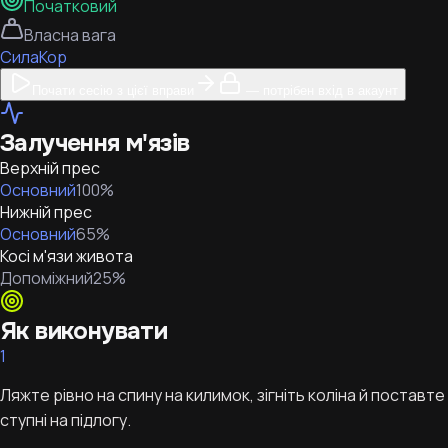
Початковий
Власна вага
Сила
Кор
Почати сесію з цієї вправи
— потрібен вхід в акаунт
Залучення м'язів
Верхній прес
Основний
100
%
Нижній прес
Основний
65
%
Косі м'язи живота
Допоміжний
25
%
Як виконувати
1
Ляжте рівно на спину на килимок, зігніть коліна й поставте
ступні на підлогу.