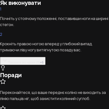
Як виконувати
1
Почніть у стоячому положенні, поставивши ноги на ширині
стегон.
2
Крокніть правою ногою вперед у глибокий випад,
тримаючи ліву ногу витягнутою позаду вас.
Показати всі кроки (8)
+
6
Поради
Переконайтеся, що ваше переднє коліно не виходить за
лінію пальців ніг, щоб захистити колінний суглоб.