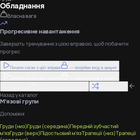
Обладнання
Власна вага
Прогресивне навантаження
Завершіть тренування з цією вправою, щоб побачити
прогрес
Почати сесію з цієї вправи
— потрібен вхід в акаунт
Почати сесію з цієї вправи
— потрібен вхід в акаунт
До тренування
— потрібен вхід в акаунт
Знайти заміну
Назад у каталог
М'язові групи
Допоміжні
Груди (низ)
Груди (середина)
Передній зубчастий
м'яз
Груди (верх)
Підостьовий м'яз
Трапеції (низ)
Трапеції