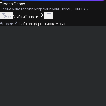
Fitness Coach
Тренери
Каталог програм
Вправи
Локації
Ціни
FAQ
Увійти
Почати
УК
Вправи
Найкраща розтяжка у світі