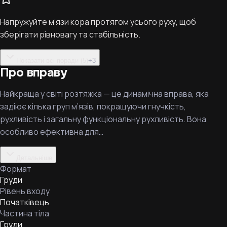
Напружуйте м’язи кора протягом усього руху, щоб
зберігати рівновагу та стабільність.
Показати всі поради (5)
+
3
Про вправу
Найкраща у світі розтяжка — це динамічна вправа, яка
задіює кілька груп м’язів, покращуючи гнучкість,
рухливість і загальну функціональну рухливість. Вона
особливо ефективна для…
Детальніше
Формат
Груди
Рівень входу
Початківець
Частина тіла
Груди