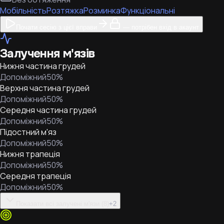
Мобільність
Розтяжка
Розминка
Функціональні
Почати сесію з цієї вправи
— потрібен вхід в акаунт
Залучення м'язів
Нижня частина грудей
Допоміжний
50
%
Верхня частина грудей
Допоміжний
50
%
Середня частина грудей
Допоміжний
50
%
Підостний м'яз
Допоміжний
50
%
Нижня трапеція
Допоміжний
50
%
Середня трапеція
Допоміжний
50
%
Показати всі залучені м'язи (8)
+
2