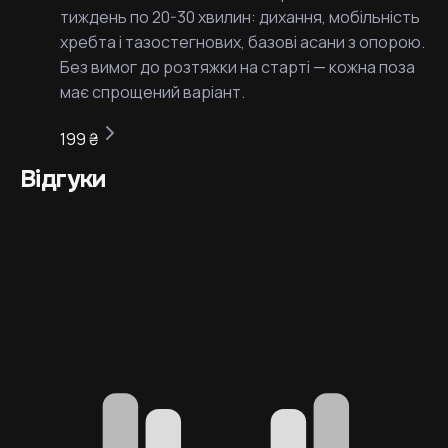
тиждень по 20-30 хвилин: дихання, мобільність
хребта і тазостегнових, базові асани з опорою.
Без вимог до розтяжки на старті — кожна поза
має спрощений варіант.
199 ₴
Відгуки