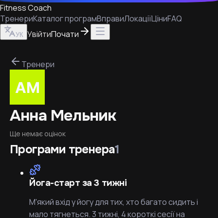
Fitness Coach
Тренери
Каталог програм
Вправи
Локації
Ціни
FAQ
Увійти
Почати
УК
Тренери
Анна Мельник
Ще немає оцінок
Програми тренера
1
Йога-старт за 3 тижні
М'який вхід у йогу для тих, хто багато сидить і
мало тягнеться. 3 тижні, 4 короткі сесії на