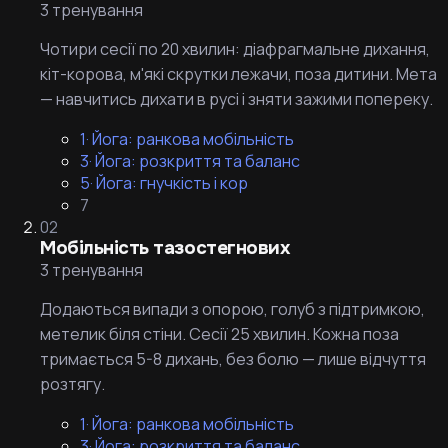
3 тренування
Чотири сесії по 20 хвилин: діафрагмальне дихання,
кіт-корова, м'які скрутки лежачи, поза дитини. Мета
— навчитись дихати в русі і зняти зажими попереку.
1
·
Йога: ранкова мобільність
3
·
Йога: розкриття та баланс
5
·
Йога: гнучкість і кор
7
02
Мобільність тазостегнових
3 тренування
Додаються випади з опорою, голуб з підтримкою,
метелик біля стіни. Сесії 25 хвилин. Кожна поза
тримається 5-8 дихань, без болю — лише відчуття
розтягу.
1
·
Йога: ранкова мобільність
3
·
Йога: розкриття та баланс