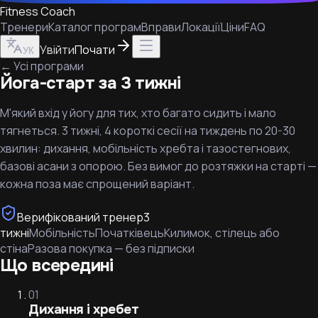
Fitness Coach
Тренери
Каталог програм
Вправи
Локації
Ціни
FAQ
Увійти
Почати
УК
←
Усі програми
Йога-старт за 3 тижні
М'який вхід у йогу для тих, хто багато сидить і мало
тягнеться. 3 тижні, 4 короткі сесії на тиждень по 20-30
хвилин: дихання, мобільність хребта і тазостегнових,
базові асани з опорою. Без вимог до розтяжки на старті —
кожна поза має спрощений варіант.
Верифікований тренер
3
тижні
Мобільність
Початківець
Килимок, стілець або
стіна
Разова покупка — без підписки
Що всередині
01
Дихання і хребет