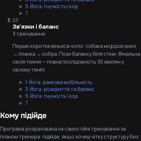
5
·
Йога: гнучкість і кор
7
03
Зв'язки і баланс
3 тренування
Перше коротке віньяса-коло: собака мордою вниз
→ планка → кобра. Пози балансу біля стіни. Фінальна
сесія тижня — повна послідовність 30 хвилин у
своєму темпі.
1
·
Йога: ранкова мобільність
3
·
Йога: розкриття та баланс
5
·
Йога: гнучкість і кор
7
Кому підійде
Програма розрахована на самостійні тренування за
планом тренера: підійде, якщо хочеш чітку структуру без