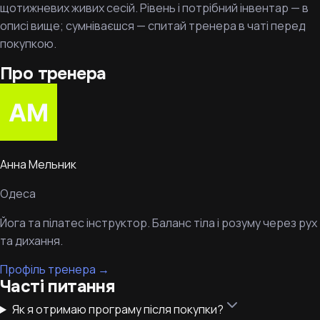
щотижневих живих сесій. Рівень і потрібний інвентар — в
описі вище; сумніваєшся — спитай тренера в чаті перед
покупкою.
Про тренера
Анна Мельник
Одеса
Йога та пілатес інструктор. Баланс тіла і розуму через рух
та дихання.
Профіль тренера
→
Часті питання
Як я отримаю програму після покупки?