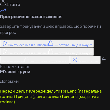
Штанга
Прогресивне навантаження
Завершіть тренування з цією вправою, щоб побачити
прогрес
Почати сесію з цієї вправи
— потрібен вхід в акаунт
Почати сесію з цієї вправи
— потрібен вхід в акаунт
До тренування
— потрібен вхід в акаунт
Знайти заміну
Назад у каталог
М'язові групи
Допоміжні
Передні дельти
Середні дельти
Трицепс (латеральна
голівка)
Трицепс (довга голівка)
Трицепс (медіальна
голівка)