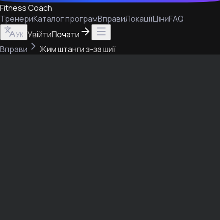
Fitness Coach
Тренери
Каталог програм
Вправи
Локації
Ціни
FAQ
Увійти
Почати
УК
Вправи
Жим штанги з-за шиї