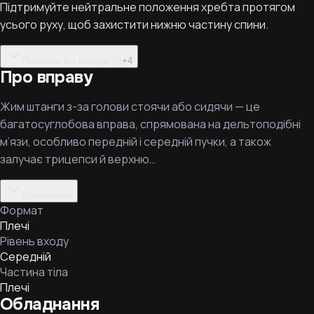
Підтримуйте нейтральне положення хребта протягом
усього руху, щоб захистити нижню частину спини.
Показати всі поради (6)
+
4
Про вправу
Жим штанги з-за голови стоячи або сидячи — це
багатосуглобова вправа, спрямована на дельтоподібні
м’язи, особливо передній і середній пучки, а також
залучає трицепси й верхню…
Детальніше
Формат
Плечі
Рівень входу
Середній
Частина тіла
Плечі
Обладнання