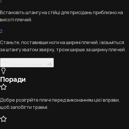
1
Встановіть штангу на стійці для присідань приблизно на
висоті плечей.
2
Станьте, поставивши ноги на ширині плечей, і візьміться
за штангу хватом зверху, трохи ширше за ширину плечей.
Показати всі кроки (7)
+
5
Поради
Добре розігрійте плечі перед виконанням цієї вправи,
щоб запобігти травмі.