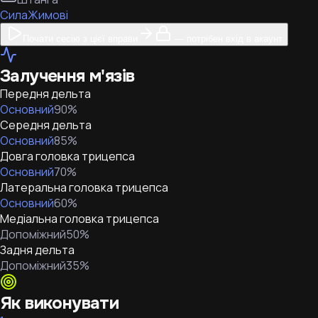
Сила
Жимові
Почати сесію з цієї вправи
— потрібен вхід в акаунт
Залучення м'язів
Передня дельта
Основний
90
%
Середня дельта
Основний
85
%
Довга головка трицепса
Основний
70
%
Латеральна головка трицепса
Основний
60
%
Медіальна головка трицепса
Допоміжний
50
%
Задня дельта
Допоміжний
35
%
Як виконувати