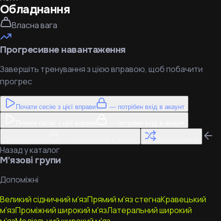
Обладнання
Власна вага
Прогресивне навантаження
Завершіть тренування з цією вправою, щоб побачити
прогрес
Почати сесію з цієї вправи
— потрібен вхід в акаунт
Почати сесію з цієї вправи
— потрібен вхід в акаунт
До тренування
— потрібен вхід в акаунт
Знайти заміну
Назад у каталог
М'язові групи
Допоміжні
Великий сідничний м'яз
Прямий м'яз стегна
Кравецький
м'яз
Проміжний широкий м'яз
Латеральний широкий