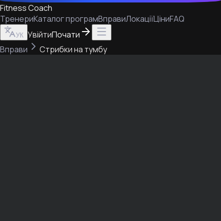
Fitness Coach
Тренери
Каталог програм
Вправи
Локації
Ціни
FAQ
Увійти
Почати
УК
Вправи
Стрибки на тумбу