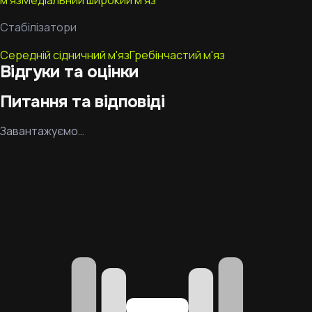
м'яз
Медіальний широкий м'яз
Стабілізатори
Середній сідничний м'яз
Гребінчастий м'яз
Відгуки та оцінки
Питання та відповіді
Завантажуємо…