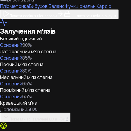
Пліометрика
Вибухові
Баланс
Функціональні
Кардіо
Почати сесію з цієї вправи
— потрібен вхід в акаунт
Залучення м'язів
Великий сідничний
Основний
90
%
Латеральний м'яз стегна
Основний
85
%
Прямий м'яз стегна
Основний
80
%
Медіальний м'яз стегна
Основний
65
%
Проміжний м'яз стегна
Основний
65
%
Кравецький м'яз
Допоміжний
50
%
Показати всі залучені м'язи (8)
+
2