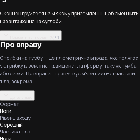
Сконцентруйтеся на м'якому приземленні, щоб зменшити
навантаження на суглоби.
Показати всі поради (6)
+
4
Про вправу
Стрибки на тумбу — це пліометрична вправа, яка полягає
у стрибку із землі на підвищену платформу, таку як тумба
або лавка. Ця вправа опрацьовує м’язи нижньої частини
тіла, зокрема…
Детальніше
Формат
Ноги
Рівень входу
Середній
Частина тіла
Ноги