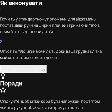
Як виконувати
1
Почніть у стандартному положенні для віджимань,
поставивши руки на ширині плечей і тримаючи тіло в
прямій лінії від голови до п’ят.
2
Опустіть тіло, згинаючи лікті, доки ваша грудна клітка
майже не торкнеться підлоги.
Показати всі кроки (5)
+
3
Поради
Слідкуйте, щоб м’язи кора були напружені протягом
усього руху, щоб зберігати пряму лінію тіла.