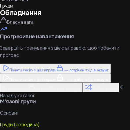
Груди
Обладнання
Власна вага
Прогресивне навантаження
Завершіть тренування з цією вправою, щоб побачити
прогрес
Почати сесію з цієї вправи
— потрібен вхід в акаунт
Почати сесію з цієї вправи
— потрібен вхід в акаунт
До тренування
— потрібен вхід в акаунт
Знайти заміну
Назад у каталог
М'язові групи
Основні
Груди (середина)