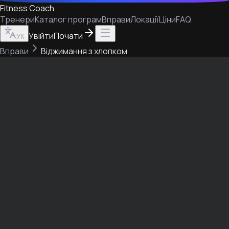
Fitness Coach
Тренери
Каталог програм
Вправи
Локації
Ціни
FAQ
Увійти
Почати
УК
Вправи
Віджимання з хлопком