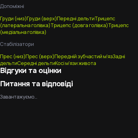
Допоміжні
Груди (низ)
Груди (верх)
Передні дельти
Трицепс
(латеральна голівка)
Трицепс (довга голівка)
Трицепс
(медіальна голівка)
Стабілізатори
Прес (низ)
Прес (верх)
Передній зубчастий м'яз
Задні
дельти
Середні дельти
Косі м'язи живота
Відгуки та оцінки
Питання та відповіді
Завантажуємо…