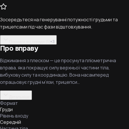
Зосередьтеся на генеруванні потужності грудьми та
трицепсами під час фази відштовхування.
Показати всі поради (5)
+
3
Про вправу
Віджимання з плеском — це просунута пліометрична
вправа, яка покращує силу верхньої частини тіла,
вибухову силу та координацію. Вона насамперед
опрацьовує грудні м’язи, трицепси…
Детальніше
Формат
Груди
Рівень входу
Середній
Частина тіла