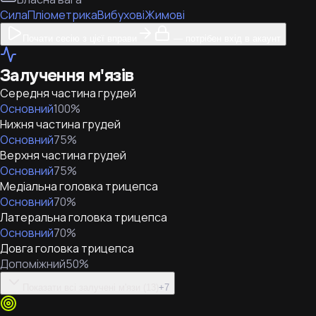
Сила
Пліометрика
Вибухові
Жимові
Почати сесію з цієї вправи
— потрібен вхід в акаунт
Залучення м'язів
Середня частина грудей
Основний
100
%
Нижня частина грудей
Основний
75
%
Верхня частина грудей
Основний
75
%
Медіальна головка трицепса
Основний
70
%
Латеральна головка трицепса
Основний
70
%
Довга головка трицепса
Допоміжний
50
%
Показати всі залучені м'язи (13)
+
7