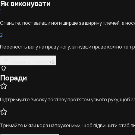
Як виконувати
1
Станьте, поставивши ноги ширше за ширину плечей, а нос
2
Перенесіть вагу на праву ногу, зігнувши праве коліно та 
Показати всі кроки (7)
+
5
Поради
Підтримуйте високу поставу протягом усього руху, щоб з
Тримайте м’язи кора напруженими, щоб підвищити стабіль