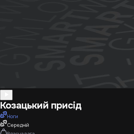
Козацький присід
Ноги
Середній
Власна вага