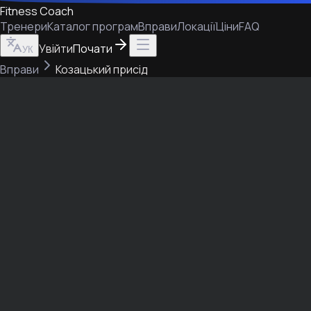
Fitness Coach
Тренери
Каталог програм
Вправи
Локації
Ціни
FAQ
Увійти
Почати
УК
Вправи
Козацький присід