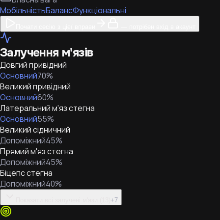
Мобільність
Баланс
Функціональні
Почати сесію з цієї вправи
— потрібен вхід в акаунт
Залучення м'язів
Довгий привідний
Основний
70
%
Великий привідний
Основний
60
%
Латеральний м'яз стегна
Основний
55
%
Великий сідничний
Допоміжний
45
%
Прямий м'яз стегна
Допоміжний
45
%
Біцепс стегна
Допоміжний
40
%
Показати всі залучені м'язи (13)
+
7