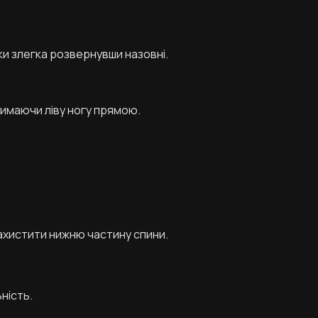
ки злегка розвернувши назовні.
тримаючи ліву ногу прямою.
ахистити нижню частину спини.
ність.