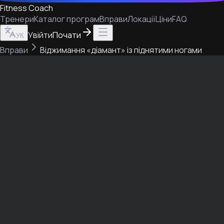
Fitness Coach
Тренери
Каталог програм
Вправи
Локації
Ціни
FAQ
Увійти
Почати
УК
Вправи
Віджимання «діамант» із піднятими ногами