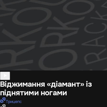
Віджимання «діамант» із
піднятими ногами
Трицепс