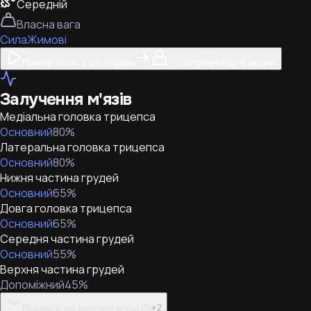
Середній
Власна вага
Сила
Жимові
Почати сесію з цієї вправи
— потрібен вхід в акаунт
Залучення м'язів
Медіальна головка трицепса
Основний
80
%
Латеральна головка трицепса
Основний
80
%
Нижня частина грудей
Основний
65
%
Довга головка трицепса
Основний
65
%
Середня частина грудей
Основний
55
%
Верхня частина грудей
Допоміжний
45
%
Показати всі залучені м'язи (8)
+
2