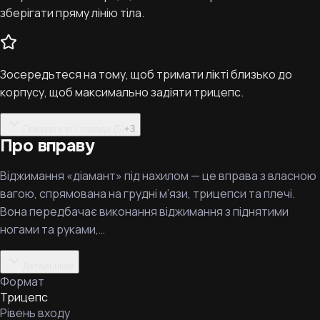
зберігати пряму лінію тіла.
Зосередьтеся на тому, щоб тримати лікті близько до
корпусу, щоб максимально задіяти трицепс.
Показати всі поради (5)
+
3
Про вправу
Віджимання «діамант» під нахилом — це вправа з власною
вагою, спрямована на грудні м’язи, трицепси та плечі.
Вона передбачає виконання віджимання з піднятими
ногами та руками,…
Детальніше
Формат
Трицепс
Рівень входу