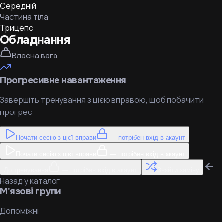
Середній
Частина тіла
Трицепс
Обладнання
Власна вага
Прогресивне навантаження
Завершіть тренування з цією вправою, щоб побачити
прогрес
Почати сесію з цієї вправи
— потрібен вхід в акаунт
Почати сесію з цієї вправи
— потрібен вхід в акаунт
До тренування
— потрібен вхід в акаунт
Знайти заміну
Назад у каталог
М'язові групи
Допоміжні