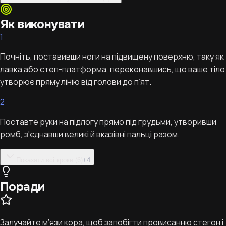
Як виконувати
1
Почніть, поставивши ноги на підвищену поверхню, таку як
лавка або степ-платформа, переконавшись, що ваше тіло
утворює пряму лінію від голови до п’ят.
2
Поставте руки на підлогу прямо під грудьми, утворивши
ромб, з'єднавши великі й вказівні пальці разом.
Показати всі кроки (6)
+
4
Поради
Залучайте м’язи кора, щоб запобігти провисанню стегон і