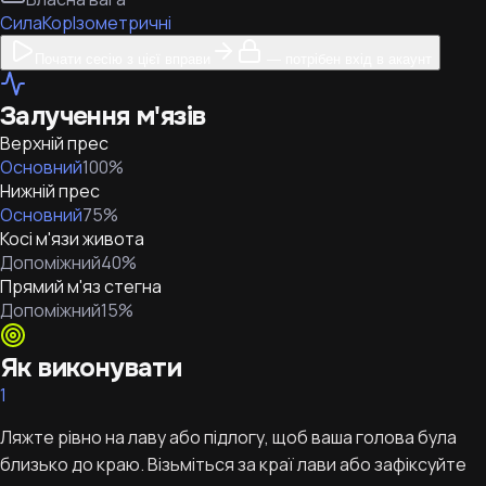
Сила
Кор
Ізометричні
Почати сесію з цієї вправи
— потрібен вхід в акаунт
Залучення м'язів
Верхній прес
Основний
100
%
Нижній прес
Основний
75
%
Косі м'язи живота
Допоміжний
40
%
Прямий м'яз стегна
Допоміжний
15
%
Як виконувати
1
Ляжте рівно на лаву або підлогу, щоб ваша голова була
близько до краю. Візьміться за краї лави або зафіксуйте