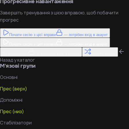
Прогресивне навантаження
Завершіть тренування з цією вправою, щоб побачити
прогрес
Почати сесію з цієї вправи
— потрібен вхід в акаунт
Почати сесію з цієї вправи
— потрібен вхід в акаунт
До тренування
— потрібен вхід в акаунт
Знайти заміну
Назад у каталог
М'язові групи
Основні
Прес (верх)
Допоміжні
Прес (низ)
Стабілізатори