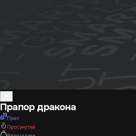
Прапор дракона
Прес
Просунутий
Власна вага