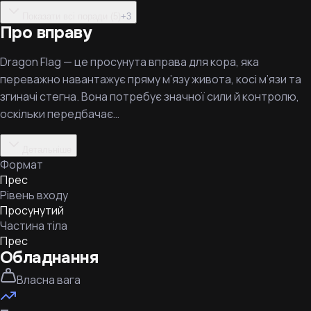
Показати всі поради (5)
+
3
Про вправу
Dragon Flag — це просунута вправа для кора, яка
переважно навантажує пряму м’язу живота, косі м’язи та
згиначі стегна. Вона потребує значної сили й контролю,
оскільки передбачає…
Детальніше
Формат
Прес
Рівень входу
Просунутий
Частина тіла
Прес
Обладнання
Власна вага