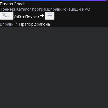
Fitness Coach
Тренери
Каталог програм
Вправи
Локації
Ціни
FAQ
Увійти
Почати
УК
Вправи
Прапор дракона