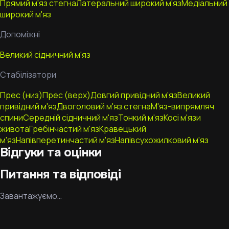
Прямий м'яз стегна
Латеральний широкий м'яз
Медіальний
широкий м'яз
Допоміжні
Великий сідничний м'яз
Стабілізатори
Прес (низ)
Прес (верх)
Довгий привідний м'яз
Великий
привідний м'яз
Двоголовий м'яз стегна
М'яз-випрямляч
спини
Середній сідничний м'яз
Тонкий м'яз
Косі м'язи
живота
Гребінчастий м'яз
Кравецький
м'яз
Напівперетинчастий м'яз
Напівсухожилковий м'яз
Відгуки та оцінки
Питання та відповіді
Завантажуємо…