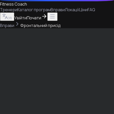
Fitness Coach
Тренери
Каталог програм
Вправи
Локації
Ціни
FAQ
Увійти
Почати
УК
Вправи
Фронтальний присід