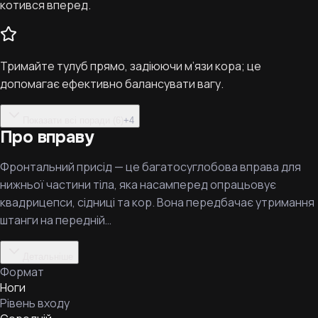
котився вперед.
Тримайте тулуб прямо, задіюючи м’язи кора; це
допомагає ефективно балансувати вагу.
Показати всі поради (6)
+
4
Про вправу
Фронтальний присід — це багатосуглобова вправа для
нижньої частини тіла, яка насамперед опрацьовує
квадрицепси, сідниці та кор. Вона передбачає утримання
штанги на передній…
Детальніше
Формат
Ноги
Рівень входу