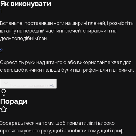
Як виконувати
1
Встаньте, поставивши ноги на ширині плечей, і розмістіть
штангу на передній частині плечей, спираючи її на
дельтоподібні м’язи.
2
Схрестіть руки над штангою або використайте хват для
clean, щоб кінчики пальців були під грифом для підтримки.
Показати всі кроки (7)
+
5
Поради
Зосередьтеся на тому, щоб тримати лікті високо
протягом усього руху, щоб запобігти тому, щоб гриф