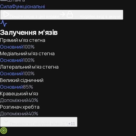
Сила
Функціональні
Почати сесію з цієї вправи
— потрібен вхід в акаунт
Залучення м'язів
Прямий м'яз стегна
Основний
100
%
Медіальний м'яз стегна
Основний
100
%
Латеральний м'яз стегна
Основний
100
%
Великий сідничний
Основний
85
%
Кравецький м'яз
Допоміжний
40
%
Розгинач хребта
Допоміжний
40
%
Показати всі залучені м'язи (17)
+
11