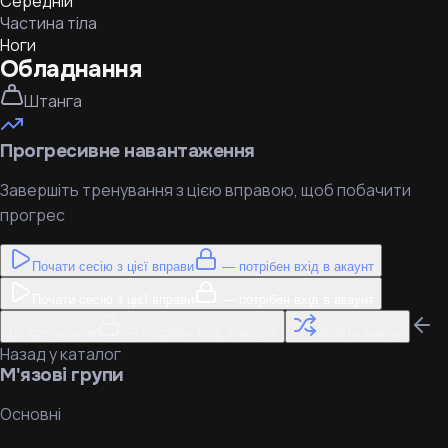
Середній
Частина тіла
Ноги
Обладнання
Штанга
Прогресивне навантаження
Завершіть тренування з цією вправою, щоб побачити
прогрес
Почати сесію з цієї вправи
— потрібен вхід в акаунт
Почати сесію з цієї вправи
— потрібен вхід в акаунт
До тренування
— потрібен вхід в акаунт
Знайти заміну
Назад у каталог
М'язові групи
Основні