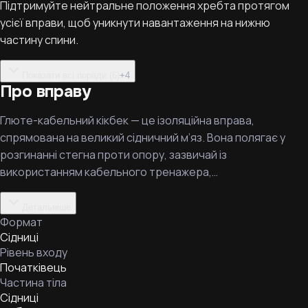
Підтримуйте нейтральне положення хребта протягом
усієї вправи, щоб уникнути навантаження на нижню
частину спини.
Показати всі поради (6)
+
4
Про вправу
Глюте-кабельний кікбек — це ізоляційна вправа,
спрямована на великий сідничний м’яз. Вона полягає у
розгинанні стегна проти опору, зазвичай із
використанням кабельного тренажера,…
Детальніше
Формат
Сідниці
Рівень входу
Початківець
Частина тіла
Сідниці