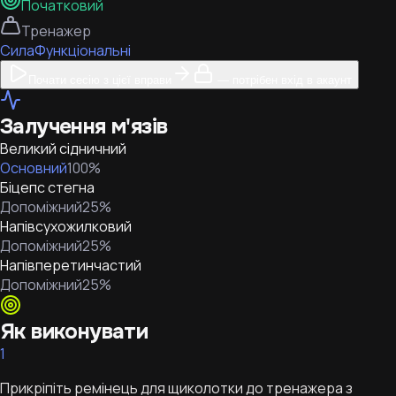
Початковий
Тренажер
Сила
Функціональні
Почати сесію з цієї вправи
— потрібен вхід в акаунт
Залучення м'язів
Великий сідничний
Основний
100
%
Біцепс стегна
Допоміжний
25
%
Напівсухожилковий
Допоміжний
25
%
Напівперетинчастий
Допоміжний
25
%
Як виконувати
1
Прикріпіть ремінець для щиколотки до тренажера з