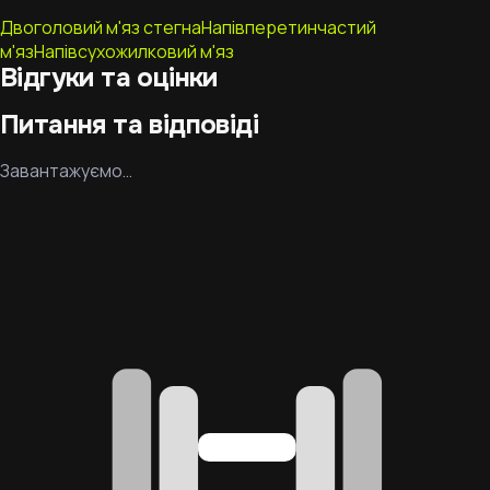
Двоголовий м'яз стегна
Напівперетинчастий
м'яз
Напівсухожилковий м'яз
Відгуки та оцінки
Питання та відповіді
Завантажуємо…