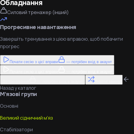
Обладнання
Силовий тренажер (інший)
Прогресивне навантаження
Завершіть тренування з цією вправою, щоб побачити
прогрес
Почати сесію з цієї вправи
— потрібен вхід в акаунт
Почати сесію з цієї вправи
— потрібен вхід в акаунт
До тренування
— потрібен вхід в акаунт
Знайти заміну
Назад у каталог
М'язові групи
Основні
Великий сідничний м'яз
Стабілізатори