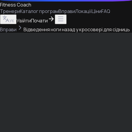
Fitness Coach
Тренери
Каталог програм
Вправи
Локації
Ціни
FAQ
Увійти
Почати
УК
Вправи
Відведення ноги назад у кросовері для сідниць