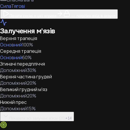
Сила
Тягові
Почати сесію з цієї вправи
— потрібен вхід в акаунт
Залучення м'язів
Верхня трапеція
Основний
100
%
Середня трапеція
Основний
60
%
Згиначі передпліччя
Допоміжний
30
%
Верхня частина грудей
Допоміжний
20
%
Великий грудний м'яз
Допоміжний
20
%
Нижній прес
Допоміжний
15
%
Показати всі залучені м'язи (20)
+
14