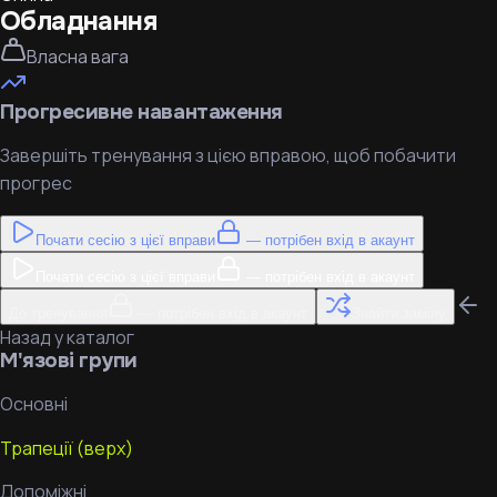
Обладнання
Власна вага
Прогресивне навантаження
Завершіть тренування з цією вправою, щоб побачити
прогрес
Почати сесію з цієї вправи
— потрібен вхід в акаунт
Почати сесію з цієї вправи
— потрібен вхід в акаунт
До тренування
— потрібен вхід в акаунт
Знайти заміну
Назад у каталог
М'язові групи
Основні
Трапеції (верх)
Допоміжні