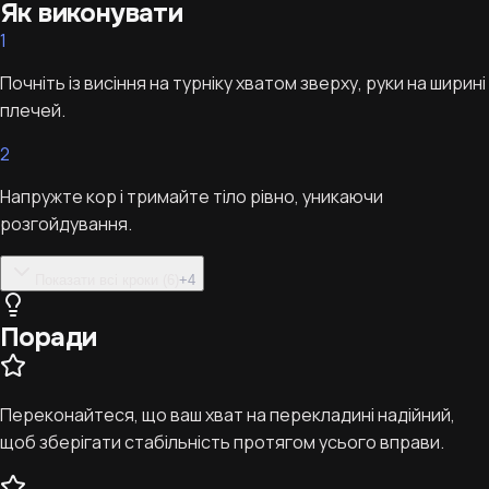
Як виконувати
1
Почніть із висіння на турніку хватом зверху, руки на ширині
плечей.
2
Напружте кор і тримайте тіло рівно, уникаючи
розгойдування.
Показати всі кроки (6)
+
4
Поради
Переконайтеся, що ваш хват на перекладині надійний,
щоб зберігати стабільність протягом усього вправи.