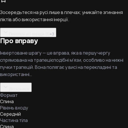
Зосередьтеся на русі лише в плечах; уникайте згинання
ліктів або використання інерції.
Показати всі поради (5)
+
3
Про вправу
Інвертоване шрагу — це вправа, яка в першу чергу
спрямована на трапецієподібні м’язи, особливо на нижні
пучки трапецій. Вона полягає у висі на перекладині та
використанні…
Детальніше
Формат
Спина
Рівень входу
Середній
Частина тіла
Спина