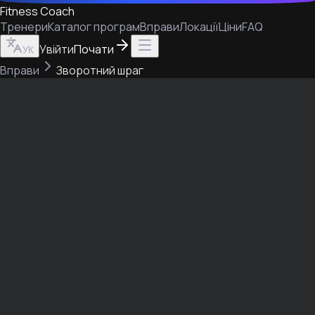
Fitness Coach
Тренери
Каталог програм
Вправи
Локації
Ціни
FAQ
Увійти
Почати
УК
Вправи
Зворотний шраг