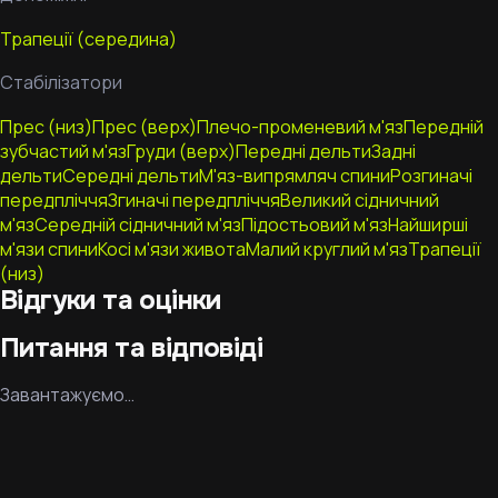
Трапеції (середина)
Стабілізатори
Прес (низ)
Прес (верх)
Плечо-променевий м'яз
Передній
зубчастий м'яз
Груди (верх)
Передні дельти
Задні
дельти
Середні дельти
М'яз-випрямляч спини
Розгиначі
передпліччя
Згиначі передпліччя
Великий сідничний
м'яз
Середній сідничний м'яз
Підостьовий м'яз
Найширші
м'язи спини
Косі м'язи живота
Малий круглий м'яз
Трапеції
(низ)
Відгуки та оцінки
Питання та відповіді
Завантажуємо…