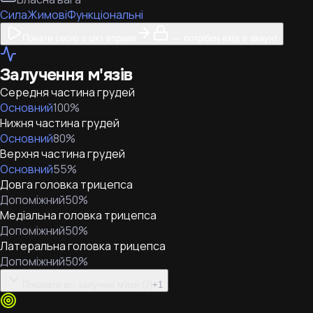
Сила
Жимові
Функціональні
Почати сесію з цієї вправи
— потрібен вхід в акаунт
Залучення м'язів
Середня частина грудей
Основний
100
%
Нижня частина грудей
Основний
80
%
Верхня частина грудей
Основний
55
%
Довга головка трицепса
Допоміжний
50
%
Медіальна головка трицепса
Допоміжний
50
%
Латеральна головка трицепса
Допоміжний
50
%
Показати всі залучені м'язи (7)
+
1