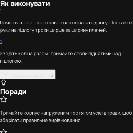
Як виконувати
1
Почніть із того, що станьте на коліна на підлогу. Поставте
руки на підлогу трохи ширше за ширину плечей.
2
Зведіть коліна разом і тримайте стопи піднятими над
підлогою.
Показати всі кроки (6)
+
4
Поради
Тримайте корпус напруженим протягом усієї вправи, щоб
зберігати правильне вирівнювання.