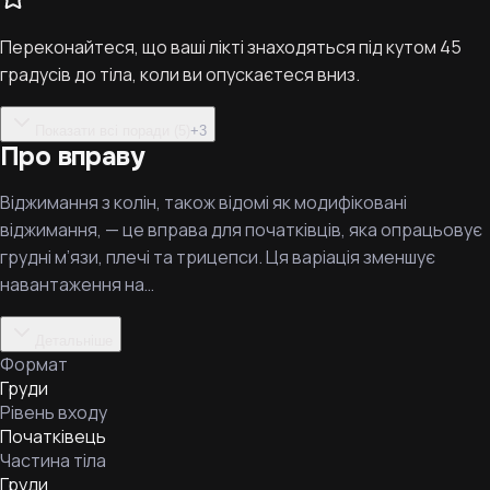
Переконайтеся, що ваші лікті знаходяться під кутом 45
градусів до тіла, коли ви опускаєтеся вниз.
Показати всі поради (5)
+
3
Про вправу
Віджимання з колін, також відомі як модифіковані
віджимання, — це вправа для початківців, яка опрацьовує
грудні м’язи, плечі та трицепси. Ця варіація зменшує
навантаження на…
Детальніше
Формат
Груди
Рівень входу
Початківець
Частина тіла
Груди