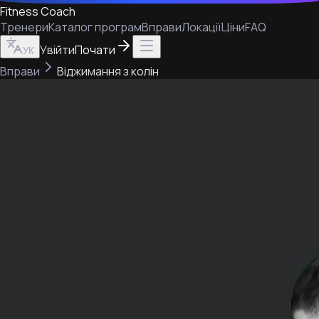
Fitness Coach
Тренери
Каталог програм
Вправи
Локації
Ціни
FAQ
Увійти
Почати
УК
Вправи
Віджимання з колін