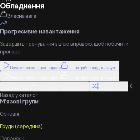
Обладнання
Власна вага
Прогресивне навантаження
Завершіть тренування з цією вправою, щоб побачити
прогрес
Почати сесію з цієї вправи
— потрібен вхід в акаунт
Почати сесію з цієї вправи
— потрібен вхід в акаунт
До тренування
— потрібен вхід в акаунт
Знайти заміну
Назад у каталог
М'язові групи
Основні
Груди (середина)
Допоміжні