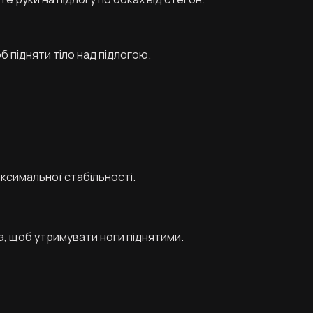
б підняти тіло над підлогою.
аксимальної стабільності.
а, щоб утримувати ноги піднятими.