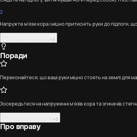
2
Напружте м’язи кора і міцно притисніть руки до підлоги, що
Показати всі кроки (5)
+
3
Поради
Переконайтеся, що ваші руки міцно стоять на землі для м
Зосередьтеся на напруженні м’язів кора та згиначів стегн
Показати всі поради (5)
+
3
Про вправу