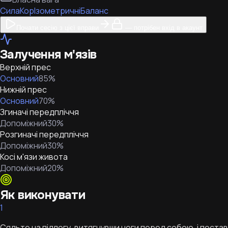
Сила
Кор
Ізометричні
Баланс
Почати сесію з цієї вправи
— потрібен вхід в акаунт
Залучення м'язів
Верхній прес
Основний
85
%
Нижній прес
Основний
70
%
Згиначі передпліччя
Допоміжний
30
%
Розгиначі передпліччя
Допоміжний
30
%
Косі м'язи живота
Допоміжний
20
%
Як виконувати
1
Сядьте на підлогу, витягнувши ноги перед собою, і поставт