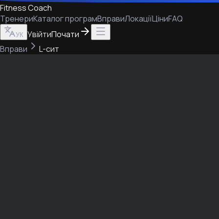
Fitness Coach
Тренери
Каталог програм
Вправи
Локації
Ціни
FAQ
Увійти
Почати
УК
Вправи
L-сит