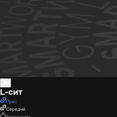
L-сит
Прес
Середній
Власна вага