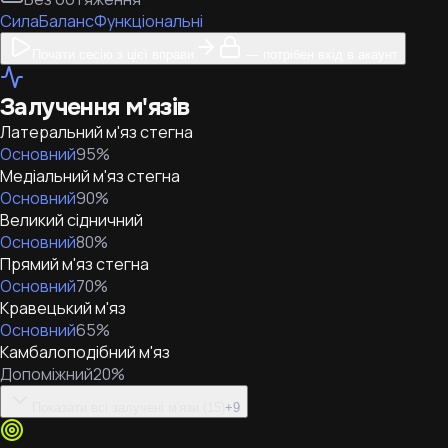
Сила
Баланс
Функціональні
Почати сесію з цієї вправи
— потрібен вхід в акаунт
Залучення м'язів
Латеральний м'яз стегна
Основний
95
%
Медіальний м'яз стегна
Основний
90
%
Великий сідничний
Основний
80
%
Прямий м'яз стегна
Основний
70
%
Кравецький м'яз
Основний
65
%
Камбалоподібний м'яз
Допоміжний
20
%
Показати всі залучені м'язи (15)
+
9