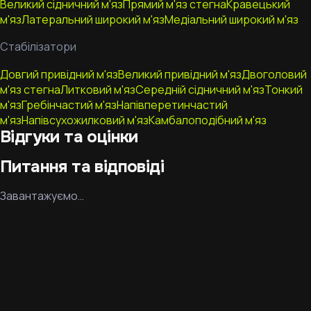
Великий сідничний м'яз
Прямий м'яз стегна
Кравецький
м'яз
Латеральний широкий м'яз
Медіальний широкий м'яз
Стабілізатори
Довгий привідний м'яз
Великий привідний м'яз
Двоголовий
м'яз стегна
Литковий м'яз
Середній сідничний м'яз
Тонкий
м'яз
Гребінчастий м'яз
Напівперетинчастий
м'яз
Напівсухожилковий м'яз
Камбалоподібний м'яз
Відгуки та оцінки
Питання та відповіді
Завантажуємо…