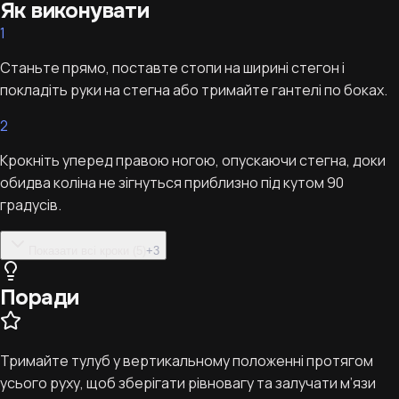
Як виконувати
1
Станьте прямо, поставте стопи на ширині стегон і
покладіть руки на стегна або тримайте гантелі по боках.
2
Крокніть уперед правою ногою, опускаючи стегна, доки
обидва коліна не зігнуться приблизно під кутом 90
градусів.
Показати всі кроки (5)
+
3
Поради
Тримайте тулуб у вертикальному положенні протягом
усього руху, щоб зберігати рівновагу та залучати м’язи