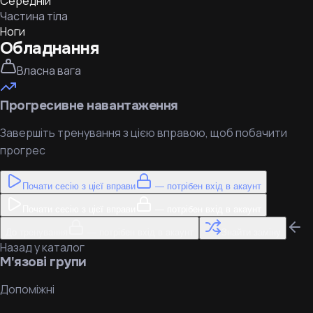
Середній
Частина тіла
Ноги
Обладнання
Власна вага
Прогресивне навантаження
Завершіть тренування з цією вправою, щоб побачити
прогрес
Почати сесію з цієї вправи
— потрібен вхід в акаунт
Почати сесію з цієї вправи
— потрібен вхід в акаунт
До тренування
— потрібен вхід в акаунт
Знайти заміну
Назад у каталог
М'язові групи
Допоміжні