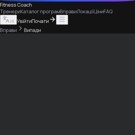
Fitness Coach
Тренери
Каталог програм
Вправи
Локації
Ціни
FAQ
Увійти
Почати
УК
Вправи
Випади