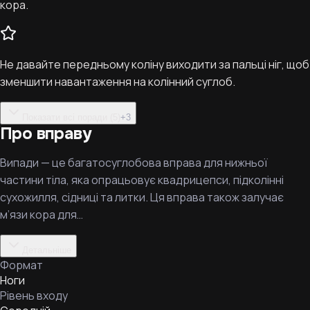
кора.
Не давайте передньому коліну виходити за пальці ніг, щоб
зменшити навантаження на колінний суглоб.
Показати всі поради (5)
+
3
Про вправу
Випади — це багатосуглобова вправа для нижньої
частини тіла, яка опрацьовує квадрицепси, підколінні
сухожилля, сідниці та литки. Ця вправа також залучає
м’язи кора для…
Детальніше
Формат
Ноги
Рівень входу