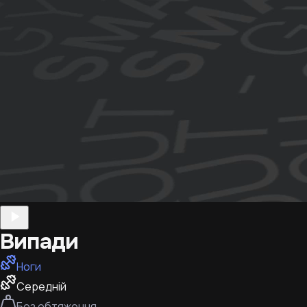
Випади
Ноги
Середній
Без обтяження