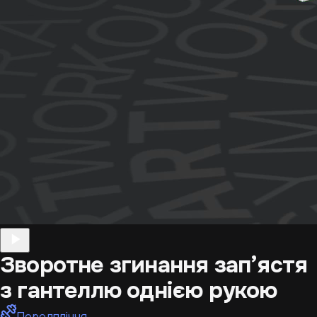
Зворотне згинання зап’ястя
з гантеллю однією рукою
Передпліччя