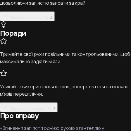
дозволяючи зап’ястю звисати за край.
Показати всі кроки (6)
+
4
Поради
Тримайте свої рухи повільними та контрольованими, щоб
максимально задіяти м’язи.
Уникайте використання інерції; зосередьтеся на ізоляції
м’язів передпліччя.
Показати всі поради (5)
+
3
Про вправу
«Згинання зап’ястя однією рукою з гантеллю у