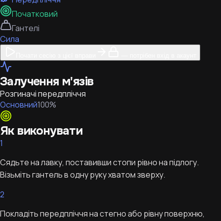
Початковий
Гантелі
Сила
Почати сесію з цієї вправи
— потрібен вхід в акаунт
Залучення м'язів
Розгиначі передпліччя
Основний
100
%
Як виконувати
1
Сядьте на лавку, поставивши стопи рівно на підлогу.
Візьміть гантель в одну руку хватом зверху.
2
Покладіть передпліччя на стегно або рівну поверхню,