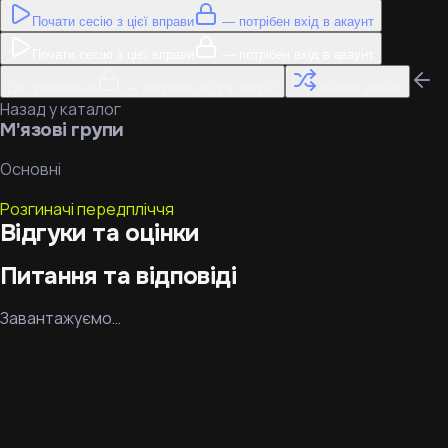
Почати сесію з цієї вправи
— потрібен вхід в акаунт
Почати сесію з цієї вправи
— потрібен вхід в акаунт
До тренування
— потрібен вхід в акаунт
Знайти заміну
Назад у каталог
М'язові групи
Основні
Розгиначі передпліччя
Відгуки та оцінки
Питання та відповіді
Завантажуємо…