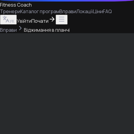
Fitness Coach
Тренери
Каталог програм
Вправи
Локації
Ціни
FAQ
Увійти
Почати
УК
Вправи
Віджимання в планчі