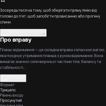
Зосередьтеся на тому, щоб зберігати пряму лінію від
голови до п’ят, щоб запобігти провисанню або прогину
спини.
Показати всі поради (5)
+
3
Про вправу
Планш-віджимання — це складна вправа з власною вагою,
яка поєднує утримання планша з рухом віджимання. Вона
вимагає значної сили верхньої частини тіла, балансу та
стабільності…
Детальніше
Формат
Трицепс
Рівень входу
Просунутий
Частина тіла