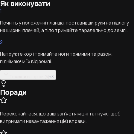
Як виконувати
1
Почніть у положенні планша, поставивши руки на підлогу
на ширині плечей, а тіло тримайте паралельно до землі.
2
Напружте кор і тримайте ноги прямими та разом,
піднімаючи їх від землі.
Показати всі кроки (5)
+
3
Поради
Переконайтеся, що ваші зап’ястя міцні та гнучкі, щоб
витримати навантаження цієї вправи.