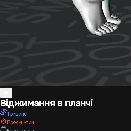
Віджимання в планчі
Трицепс
Просунутий
Власна вага