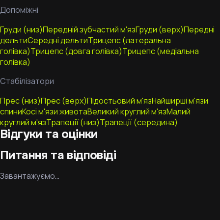
Допоміжні
Груди (низ)
Передній зубчастий м'яз
Груди (верх)
Передні
дельти
Середні дельти
Трицепс (латеральна
голівка)
Трицепс (довга голівка)
Трицепс (медіальна
голівка)
Стабілізатори
Прес (низ)
Прес (верх)
Підостьовий м'яз
Найширші м'язи
спини
Косі м'язи живота
Великий круглий м'яз
Малий
круглий м'яз
Трапеції (низ)
Трапеції (середина)
Відгуки та оцінки
Питання та відповіді
Завантажуємо…