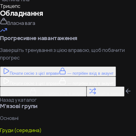
Трицепс
Обладнання
Власна вага
Прогресивне навантаження
Завершіть тренування з цією вправою, щоб побачити
прогрес
Почати сесію з цієї вправи
— потрібен вхід в акаунт
Почати сесію з цієї вправи
— потрібен вхід в акаунт
До тренування
— потрібен вхід в акаунт
Знайти заміну
Назад у каталог
М'язові групи
Основні
Груди (середина)