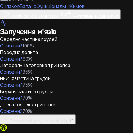
Сила
Кор
Баланс
Функціональні
Жимові
Почати сесію з цієї вправи
— потрібен вхід в акаунт
Залучення м'язів
Середня частина грудей
Основний
100
%
Передня дельта
Основний
90
%
Латеральна головка трицепса
Основний
85
%
Нижня частина грудей
Основний
75
%
Верхня частина грудей
Основний
70
%
Довга головка трицепса
Основний
70
%
Показати всі залучені м'язи (18)
+
12