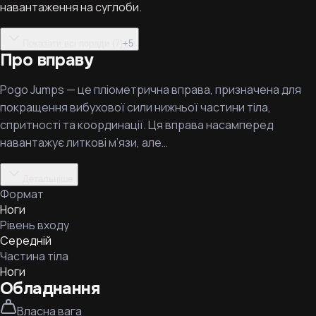
навантаження на суглоби.
Показати всі поради (7)
+
5
Про вправу
Pogo Jumps — це пліометрична вправа, призначена для
покращення вибухової сили нижньої частини тіла,
спритності та координації. Ця вправа насамперед
навантажує литкові м’язи, але…
Детальніше
Формат
Ноги
Рівень входу
Середній
Частина тіла
Ноги
Обладнання
Власна вага