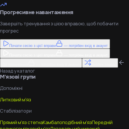
Прогресивне навантаження
Завершіть тренування з цією вправою, щоб побачити
прогрес
Почати сесію з цієї вправи
— потрібен вхід в акаунт
Почати сесію з цієї вправи
— потрібен вхід в акаунт
До тренування
— потрібен вхід в акаунт
Знайти заміну
Назад у каталог
М'язові групи
Допоміжні
Литковий м'яз
Стабілізатори
Прямий м'яз стегна
Камбалоподібний м'яз
Передній
великогомілковий м'яз
Латеральний широкий