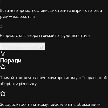
1
Встаньте прямо, поставивши стопи на ширині стегон, а
руки — вздовж тіла.
2
Напружте м’язи кора і тримайте груди піднятими.
Показати всі кроки (7)
+
5
Поради
Тримайте корпус напруженим протягом усієї вправи, щоб
зберігати рівновагу.
Зосередьтеся на м'якому приземленні, щоб зменшити