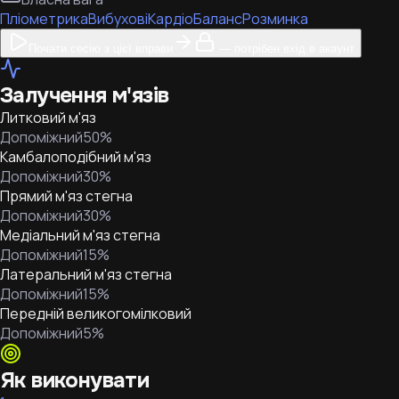
Пліометрика
Вибухові
Кардіо
Баланс
Розминка
Почати сесію з цієї вправи
— потрібен вхід в акаунт
Залучення м'язів
Литковий м'яз
Допоміжний
50
%
Камбалоподібний м'яз
Допоміжний
30
%
Прямий м'яз стегна
Допоміжний
30
%
Медіальний м'яз стегна
Допоміжний
15
%
Латеральний м'яз стегна
Допоміжний
15
%
Передній великогомілковий
Допоміжний
5
%
Як виконувати