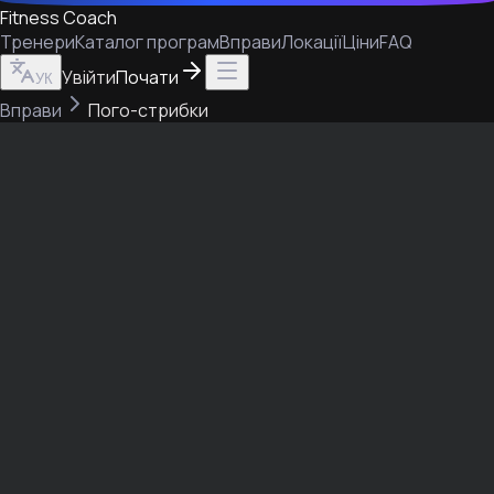
Fitness Coach
Тренери
Каталог програм
Вправи
Локації
Ціни
FAQ
Увійти
Почати
УК
Вправи
Пого-стрибки