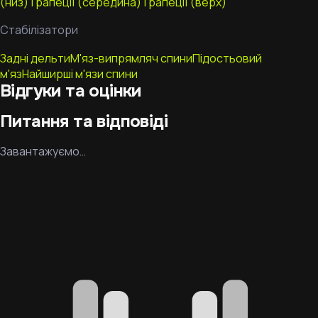
(низ)
Трапеції (середина)
Трапеції (верх)
Стабілізатори
Задні дельти
М'яз-випрямляч спини
Підостьовий
м'яз
Найширші м'язи спини
Відгуки та оцінки
Питання та відповіді
Завантажуємо…