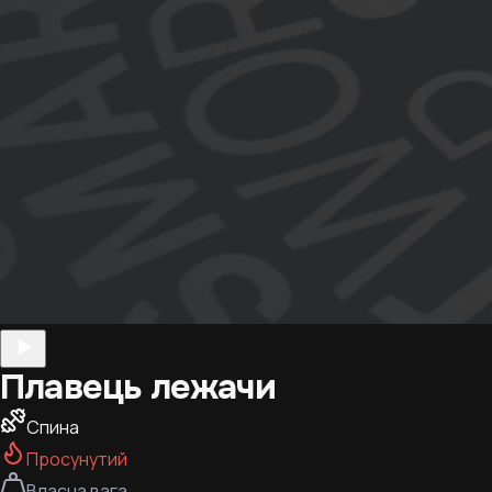
Плавець лежачи
Спина
Просунутий
Власна вага