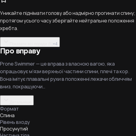
Уникайте піднімати голову або надмірно прогинати спину;
протягом усього часу зберігайте нейтральне положення
хребта.
Показати всі поради (6)
+
4
Про вправу
Prone Swimmer — це вправа з власною вагою, яка
опрацьовує м’язи верхньої частини спини, плечі та кор.
Вона імітує плавальні рухи в положенні лежачи обличчям
вниз, покращуючи…
Детальніше
Формат
Спина
Рівень входу
Просунутий
Частина тіла