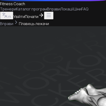
Fitness Coach
Тренери
Каталог програм
Вправи
Локації
Ціни
FAQ
Увійти
Почати
УК
Вправи
Плавець лежачи