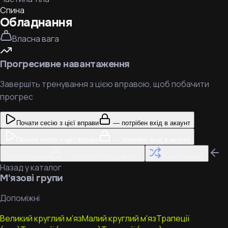
Спина
Обладнання
Власна вага
Прогресивне навантаження
Завершіть тренування з цією вправою, щоб побачити
прогрес
Почати сесію з цієї вправи
— потрібен вхід в акаунт
Почати сесію з цієї вправи
— потрібен вхід в акаунт
До тренування
— потрібен вхід в акаунт
Знайти заміну
Назад у каталог
М'язові групи
Допоміжні
Великий круглий м'яз
Малий круглий м'яз
Трапеції