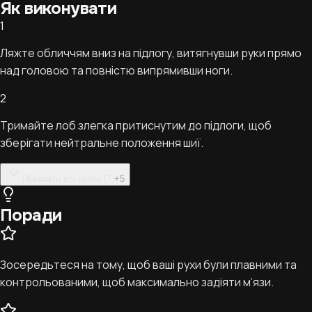
Як виконувати
1
Ляжте обличчям вниз на підлогу, витягнувши руки прямо
над головою та повністю випрямивши ноги.
2
Тримайте лоб злегка притиснутим до підлоги, щоб
зберігати нейтральне положення шиї.
Показати всі кроки (7)
+
5
Поради
Зосередьтеся на тому, щоб ваші рухи були плавними та
контрольованими, щоб максимально задіяти м’язи.