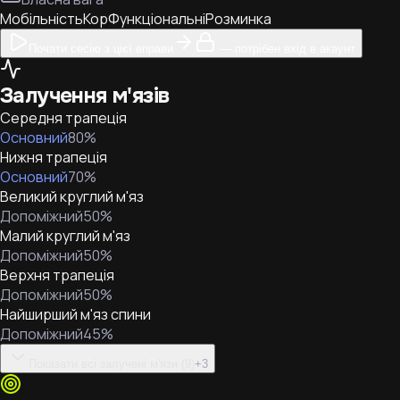
Мобільність
Кор
Функціональні
Розминка
Почати сесію з цієї вправи
— потрібен вхід в акаунт
Залучення м'язів
Середня трапеція
Основний
80
%
Нижня трапеція
Основний
70
%
Великий круглий м'яз
Допоміжний
50
%
Малий круглий м'яз
Допоміжний
50
%
Верхня трапеція
Допоміжний
50
%
Найширший м'яз спини
Допоміжний
45
%
Показати всі залучені м'язи (9)
+
3