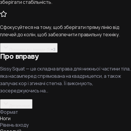
зберігати стабільність.
Сфокусуйтеся на тому, щоб зберігати пряму лінію від
плечей до колін, щоб забезпечити правильну техніку.
Показати всі поради (5)
+
3
Про вправу
Sissy Squat — це складна вправа для нижньої частини тіла,
яка насамперед спрямована на квадрицепси, а також
залучає кор і згиначі стегна. Її виконують,
зосереджуючись на…
Детальніше
Формат
Ноги
Рівень входу