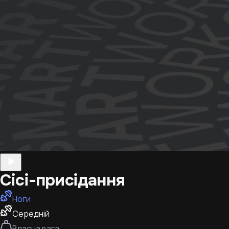
Сісі-присідання
Ноги
Середній
Власна вага