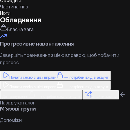
Середній
Частина тіла
Ноги
Обладнання
Власна вага
Прогресивне навантаження
Завершіть тренування з цією вправою, щоб побачити
прогрес
Почати сесію з цієї вправи
— потрібен вхід в акаунт
Почати сесію з цієї вправи
— потрібен вхід в акаунт
До тренування
— потрібен вхід в акаунт
Знайти заміну
Назад у каталог
М'язові групи
Допоміжні