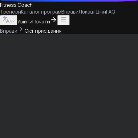
Fitness Coach
Тренери
Каталог програм
Вправи
Локації
Ціни
FAQ
Увійти
Почати
УК
Вправи
Сісі-присідання