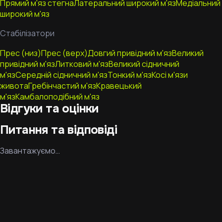
Прямий м'яз стегна
Латеральний широкий м'яз
Медіальний
широкий м'яз
Стабілізатори
Прес (низ)
Прес (верх)
Довгий привідний м'яз
Великий
привідний м'яз
Литковий м'яз
Великий сідничний
м'яз
Середній сідничний м'яз
Тонкий м'яз
Косі м'язи
живота
Гребінчастий м'яз
Кравецький
м'яз
Камбалоподібний м'яз
Відгуки та оцінки
Питання та відповіді
Завантажуємо…