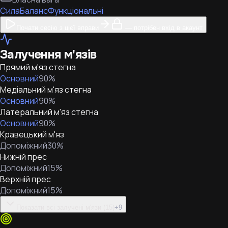
Сила
Баланс
Функціональні
Почати сесію з цієї вправи
— потрібен вхід в акаунт
Залучення м'язів
Прямий м'яз стегна
Основний
90
%
Медіальний м'яз стегна
Основний
90
%
Латеральний м'яз стегна
Основний
90
%
Кравецький м'яз
Допоміжний
30
%
Нижній прес
Допоміжний
15
%
Верхній прес
Допоміжний
15
%
Показати всі залучені м'язи (15)
+
9