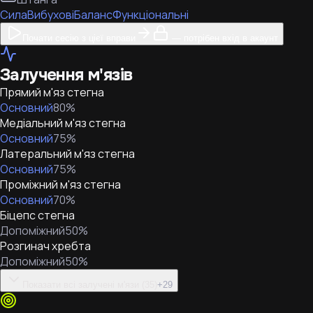
Сила
Вибухові
Баланс
Функціональні
Почати сесію з цієї вправи
— потрібен вхід в акаунт
Залучення м'язів
Прямий м'яз стегна
Основний
80
%
Медіальний м'яз стегна
Основний
75
%
Латеральний м'яз стегна
Основний
75
%
Проміжний м'яз стегна
Основний
70
%
Біцепс стегна
Допоміжний
50
%
Розгинач хребта
Допоміжний
50
%
Показати всі залучені м'язи (35)
+
29