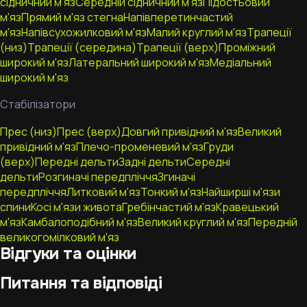
сідничний м'яз
Середній сідничний м'яз
Підостьовий
м'яз
Прямий м'яз стегна
Напівперетинчастий
м'яз
Напівсухожилковий м'яз
Малий круглий м'яз
Трапеції
(низ)
Трапеції (середина)
Трапеції (верх)
Проміжний
широкий м'яз
Латеральний широкий м'яз
Медіальний
широкий м'яз
Стабілізатори
Прес (низ)
Прес (верх)
Довгий привідний м'яз
Великий
привідний м'яз
Плечо-променевий м'яз
Груди
(верх)
Передні дельти
Задні дельти
Середні
дельти
Розгиначі передпліччя
Згиначі
передпліччя
Литковий м'яз
Тонкий м'яз
Найширші м'язи
спини
Косі м'язи живота
Гребінчастий м'яз
Кравецький
м'яз
Камбалоподібний м'яз
Великий круглий м'яз
Передній
великогомілковий м'яз
Відгуки та оцінки
Питання та відповіді