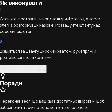
Як виконувати
1
Станьте, поставивши ноги на ширині стегон, а носки
злегка розгорнувши назовні. Розташуйте штангу над
серединою стоп.
2
Візьміться за штангу широким хватом, руки прямі й
розташовані поза колінами.
Показати всі кроки (8)
+
6
Поради
Переконайтеся, що ваш хват достатньо широкий, щоб
забезпечити зручне положення над головою.