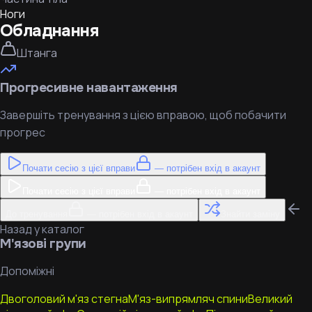
Ноги
Обладнання
Штанга
Прогресивне навантаження
Завершіть тренування з цією вправою, щоб побачити
прогрес
Почати сесію з цієї вправи
— потрібен вхід в акаунт
Почати сесію з цієї вправи
— потрібен вхід в акаунт
До тренування
— потрібен вхід в акаунт
Знайти заміну
Назад у каталог
М'язові групи
Допоміжні
Двоголовий м'яз стегна
М'яз-випрямляч спини
Великий