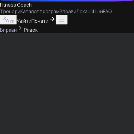
Fitness Coach
Тренери
Каталог програм
Вправи
Локації
Ціни
FAQ
Увійти
Почати
УК
Вправи
Ривок