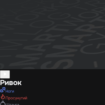
Ривок
Ноги
Просунутий
Штанга