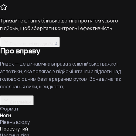
Тримайте штангу близько до тіла протягом усього
підйому, щоб зберігати контроль і ефективність.
Показати всі поради (6)
+
4
Про вправу
Ривок — це динамічна вправа з олімпійської важкої
атлетики, яка полягає в підйомі штанги з підлоги над
головою одним безперервним рухом. Вона вимагає
поєднання сили, швидкості,…
Детальніше
Формат
Ноги
Рівень входу
Просунутий
Частина тіла